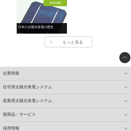
基本情報
日本の太陽光発電の歴史
もっと見る
企業情報
トップメッセージ
太陽光発電には何ができるのか？
XSOLの使命・経営理念
事業内容
会社概要
事業所
XSOLとSDGs
社会活動
メディア掲載情報
住宅用太陽光発電システム
住宅用太陽光発電とは
電気料金切り替えプラン
停電レス・救
停電レス・救シミュレーター
導入の流れ
パートナー募集
産業用太陽光発電システム
導入の流れ
自家消費型太陽光発電システム
太陽光発電所用地募集
展示会情報
パートナー募集
製商品・サービス
製商品ラインアップ
メンテナンスサービス
XSOL保証制度
導入事例
採用情報