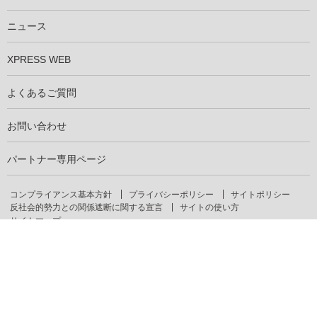
仕事を知る
社員インタビュー
ニュース
XPRESS WEB
よくあるご質問
お問い合わせ
パートナー専用ページ
コンプライアンス基本方針
プライバシーポリシー
サイトポリシー
反社会的勢力との関係遮断に関する宣言
サイトの使い方
サイトマップ
お問い合わせ
総合お問い合わせ