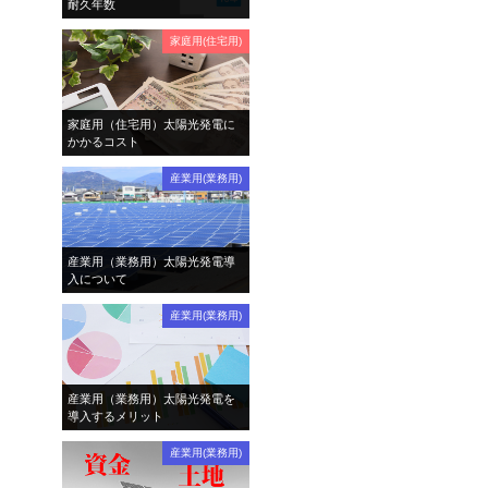
耐久年数
家庭用(住宅用)
家庭用（住宅用）太陽光発電に
かかるコスト
産業用(業務用)
産業用（業務用）太陽光発電導
入について
産業用(業務用)
産業用（業務用）太陽光発電を
導入するメリット
産業用(業務用)