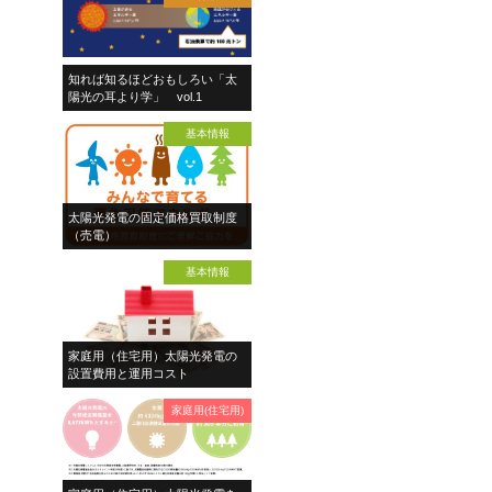
知れば知るほどおもしろい「太
陽光の耳より学」 vol.1
基本情報
太陽光発電の固定価格買取制度
（売電）
基本情報
家庭用（住宅用）太陽光発電の
設置費用と運用コスト
家庭用(住宅用)