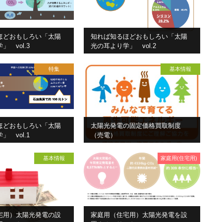
ほどおもしろい「太陽
知れば知るほどおもしろい「太陽
 vol.3
光の耳より学」 vol.2
特集
基本情報
ほどおもしろい「太陽
太陽光発電の固定価格買取制度
 vol.1
（売電）
基本情報
家庭用(住宅用)
宅用）太陽光発電の設
家庭用（住宅用）太陽光発電を設