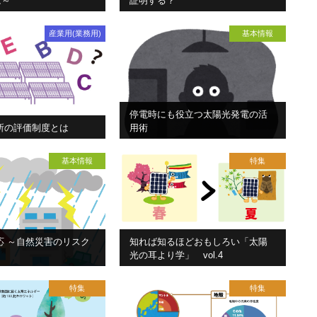
は～
証明する？
産業用(業務用)
基本情報
停電時にも役立つ太陽光発電の活
所の評価制度とは
用術
基本情報
特集
応 ～自然災害のリスク
知れば知るほどおもしろい「太陽
光の耳より学」 vol.4
特集
特集