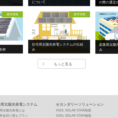
について
の際の選定
基本情報
基本情報
住宅用太陽光発電システムの仕組
産業用太陽
名称
み
み
もっと見る
宅用太陽光発電システム
セカンダリーソリューション
用太陽光発電とは
XSOL SOLAR STAR制度
料金切り替えプラン
XSOL SOLAR STAR補償