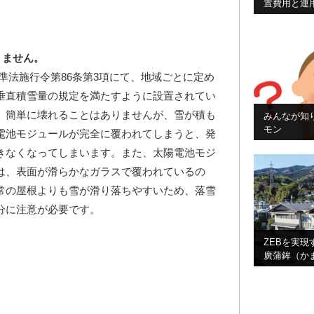
置費用と運
りません。
準法施行令第
86
条第
3
項にて、地域ごとに定め
垂直積雪量の規定を満たすように設置されてい
、簡単に壊れることはありませんが、雪が積も
みんなが知
モン
電池モジュールが完全に覆われてしまうと、発
きなくなってしまいます。また、太陽電池モジ
は、表面が滑らかなガラスで覆われているの
常の屋根よりも雪が滑り落ちやすいため、落雪
分に注意が必要です。
ZEBを実
廣蒲鉾（か