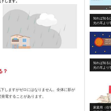
低下します。
知れば知る
光の耳より学」
知れば知る
光の耳より学」
る？
。
低下しますがゼロにはなりません。全体に影が
度発電することがあります。
家庭用（住