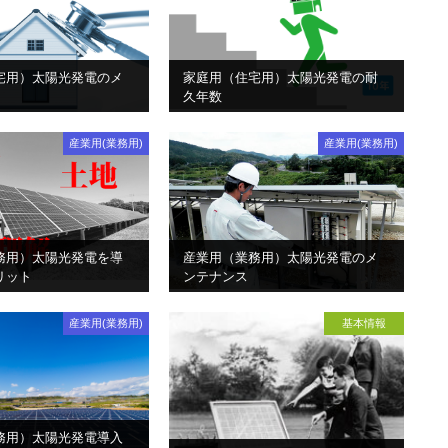
宅用）太陽光発電のメ
家庭用（住宅用）太陽光発電の耐
久年数
産業用(業務用)
産業用(業務用)
務用）太陽光発電を導
産業用（業務用）太陽光発電のメ
リット
ンテナンス
産業用(業務用)
基本情報
務用）太陽光発電導入