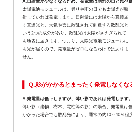
A.日射量が少なくなるため、発電量は晴れの日と比べ
太陽電池モジュールは、曇りや雨の日でも太陽光が照
射していれば発電します。日射量には太陽から直接届
く直達光と、大気や雲に散乱されて到達する散乱光と
いう
2
つの成分があり、散乱光は太陽がさえぎられて
も地表に届きます。つまり、太陽光電池モジュールに
も光が届くので、発電量がゼロになるわけではありま
せん。
Q.影がかかるとまったく発電しなくな
A.発電量は低下しますが、薄い影であれば発電します
薄い影（建物、樹木、電柱等の影）の場合、発電量は
かかった場合でも散乱光により、通常の約
10
～
40
％程