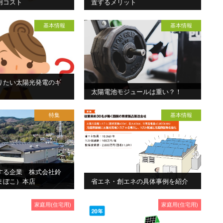
用コスト
置するメリット
基本情報
基本情報
りたい太陽光発電のギ
太陽電池モジュールは重い？！
特集
基本情報
現する企業 株式会社鈴
まぼこ）本店
省エネ・創エネの具体事例を紹介
家庭用(住宅用)
家庭用(住宅用)