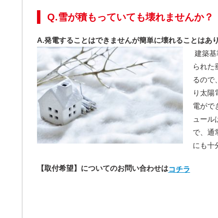
Q.雪が積もっていても壊れませんか？
A.発電することはできませんが簡単に壊れることはあ
建築基
られた
るので
り太陽
電がで
ュール
で、通
にも十
【取付希望】についてのお問い合わせは
コチラ