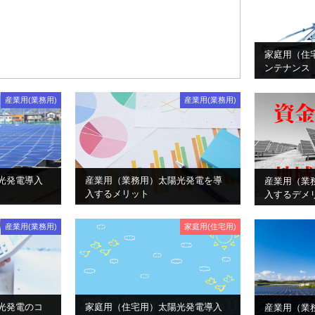
家庭用（住
ンテナンス
産業用(業務用)
産業用(業務用)
光発電導入
産業用（業務用）太陽光発電を導
産業用（業
入するメリット
入するデメ
産業用(業務用)
家庭用(住宅用)
光発電のコ
家庭用（住宅用）太陽光発電導入
産業用（業