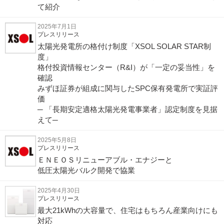
て紹介
2025年7月1日
プレスリリース
太陽光発電所の格付け制度「XSOL SOLAR STAR制
度」
格付投資情報センター（R&I）が「一定の妥当性」を
確認
みずほ証券が組成に関与したSPC保有発電所で実証評
価
─ 「長期安定適格太陽光発電事業者」認定制度を見据
えて─
2025年5月8日
プレスリリース
ＥＮＥＯＳリニューアブル・エナジーと
低圧太陽光バルク開発で協業
2025年4月30日
プレスリリース
最大21kWhの大容量で、住宅はもちろん産業向けにも
対応