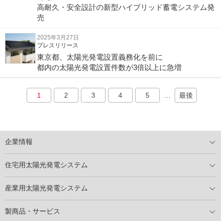
高耐久・安全設計の新型ハイブリッド蓄電システム発
売
2025年3月27日
プレスリリース
東京都、太陽光発電設置義務化を前に
都内の太陽光発電設置件数が3倍以上に急増
1
2
3
4
5
…
最後
企業情報
トップメッセージ
太陽光発電には何ができるのか？
XSOLの使命・経営理念
事業内容
会社概要
事業所
XSOLとSDGs
社会活動
メディア掲載情報
住宅用太陽光発電システム
住宅用太陽光発電とは
電気料金切り替えプラン
停電レス・救
停電レス・救シミュレーター
導入の流れ
パートナー募集
産業用太陽光発電システム
導入の流れ
自家消費型太陽光発電システム
太陽光発電所用地募集
展示会情報
パートナー募集
製商品・サービス