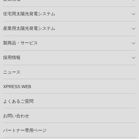
トップメッセージ
太陽光発電には何ができるのか？
XSOLの使命・経営理念
事業内容
会社概要
事業所
XSOLとSDGs
社会活動
メディア掲載情報
住宅用太陽光発電システム
住宅用太陽光発電とは
電気料金切り替えプラン
停電レス・救
停電レス・救シミュレーター
導入の流れ
パートナー募集
産業用太陽光発電システム
導入の流れ
自家消費型太陽光発電システム
太陽光発電所用地募集
展示会情報
パートナー募集
製商品・サービス
製商品ラインアップ
メンテナンスサービス
XSOL保証制度
導入事例
採用情報
仕事を知る
社員インタビュー
ニュース
XPRESS WEB
よくあるご質問
お問い合わせ
パートナー専用ページ