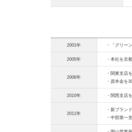
2001年
・「グリー
2005年
・本社を京
・関東支店
2006年
・資本金を3
2010年
・関西支店
・新ブランド
2011年
・中部第一
・岡山営業