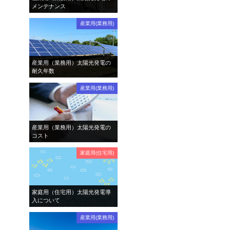
メンテナンス
産業用(業務用)
産業用（業務用）太陽光発電の
耐久年数
産業用(業務用)
産業用（業務用）太陽光発電の
コスト
家庭用(住宅用)
家庭用（住宅用）太陽光発電導
入について
産業用(業務用)