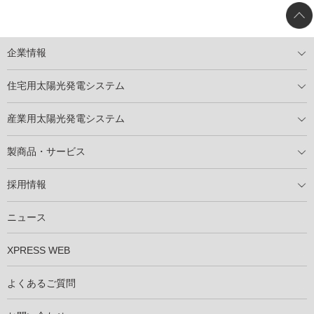
企業情報
トップメッセージ
太陽光発電には何ができるのか？
XSOLの使命・経営理念
事業内容
会社概要
事業所
XSOLとSDGs
社会活動
メディア掲載情報
住宅用太陽光発電システム
住宅用太陽光発電とは
電気料金切り替えプラン
停電レス・救
停電レス・救シミュレーター
導入の流れ
パートナー募集
産業用太陽光発電システム
導入の流れ
自家消費型太陽光発電システム
太陽光発電所用地募集
展示会情報
パートナー募集
製商品・サービス
製商品ラインアップ
メンテナンスサービス
XSOL保証制度
導入事例
採用情報
仕事を知る
社員インタビュー
ニュース
XPRESS WEB
よくあるご質問