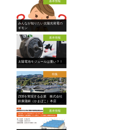
基本情報
みんなが知りたい太陽光発電の
ギモン
基本情報
太陽電池モジュールは重い？！
特集
ZEBを実現する企業 株式会社
鈴廣蒲鉾（かまぼこ）本店
基本情報