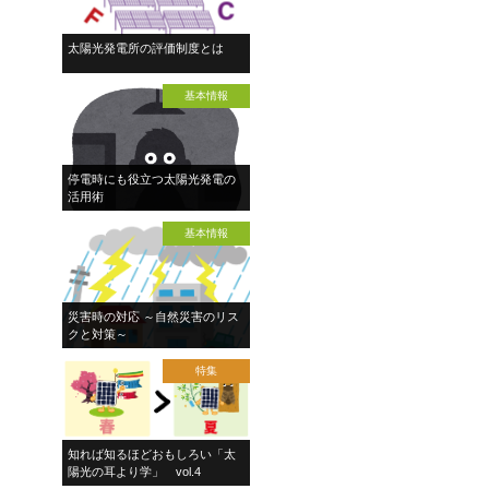
太陽光発電所の評価制度とは
基本情報
停電時にも役立つ太陽光発電の
活用術
基本情報
災害時の対応 ～自然災害のリス
クと対策～
特集
知れば知るほどおもしろい「太
陽光の耳より学」 vol.4