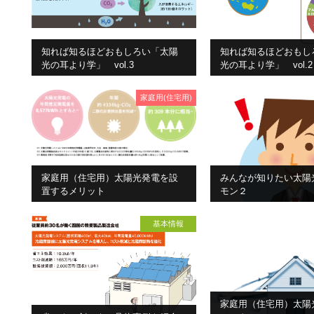
知れば知るほどおもしろい「太陽
知れば知るほどおもし
光の耳より学」 vol.3
光の耳より学」 vol.2
家庭用(住宅用)
家庭用（住宅用）太陽光発電を設
みんなが知りたい太陽
置するメリット
モン２
基本情報
家庭用（住宅用）太陽