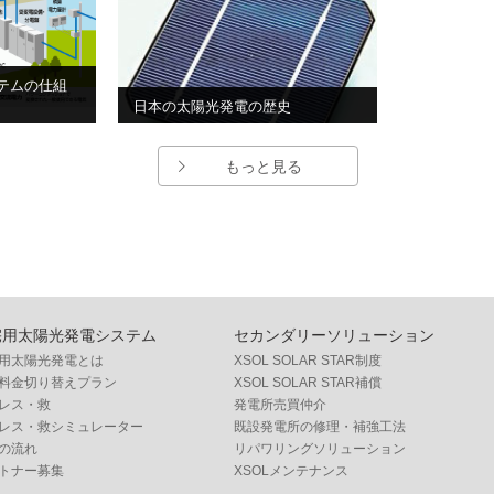
テムの仕組
日本の太陽光発電の歴史
もっと見る
宅用太陽光発電システム
セカンダリーソリューション
用太陽光発電とは
XSOL SOLAR STAR制度
料金切り替えプラン
XSOL SOLAR STAR補償
レス・救
発電所売買仲介
レス・救シミュレーター
既設発電所の修理・補強工法
の流れ
リパワリングソリューション
トナー募集
XSOLメンテナンス