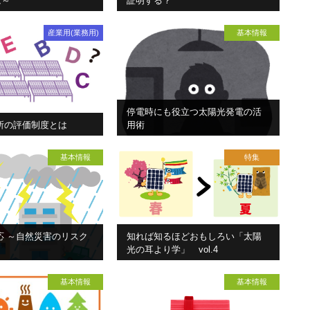
は～
証明する？
産業用(業務用)
基本情報
停電時にも役立つ太陽光発電の活
所の評価制度とは
用術
基本情報
特集
応 ～自然災害のリスク
知れば知るほどおもしろい「太陽
光の耳より学」 vol.4
基本情報
基本情報