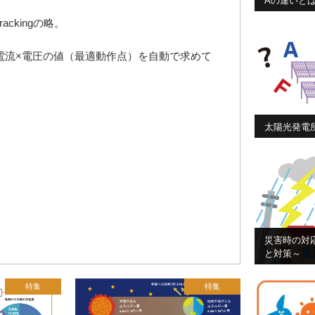
Aの違いと
ackingの略。
電流×電圧の値（最適動作点）を自動で求めて
太陽光発電
災害時の対
と対策～
特集
特集