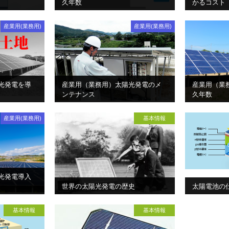
久年数
かるコスト
産業用(業務用)
産業用(業務用)
光発電を導
産業用（業務用）太陽光発電のメ
産業用（業
ンテナンス
久年数
産業用(業務用)
基本情報
光発電導入
世界の太陽光発電の歴史
太陽電池の
基本情報
基本情報