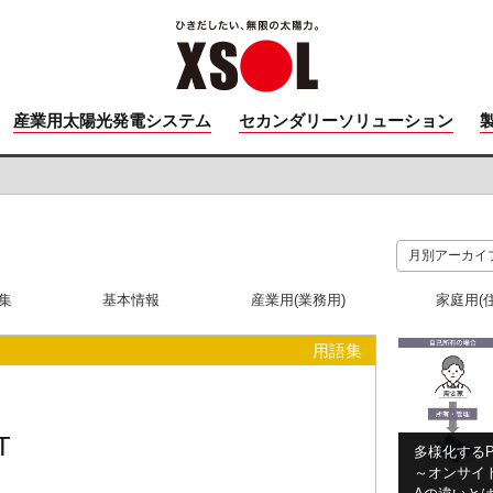
産業用太陽光発電システム
セカンダリーソリューション
集
基本情報
産業用(業務用)
家庭用(
用語集
T
多様化するP
～オンサイト