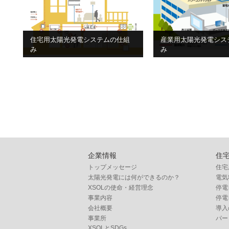
住宅用太陽光発電システムの仕組
産業用太陽光発電シス
み
み
企業情報
住
トップメッセージ
住宅
太陽光発電には何ができるのか？
電気
XSOLの使命・経営理念
停電
事業内容
停電
会社概要
導入
事業所
パー
XSOLとSDGs