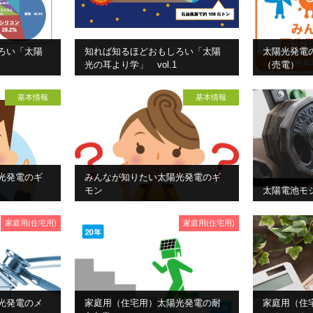
ろい「太陽
知れば知るほどおもしろい「太陽
太陽光発電
光の耳より学」 vol.1
（売電）
基本情報
基本情報
光発電のギ
みんなが知りたい太陽光発電のギ
モン
太陽電池モ
家庭用(住宅用)
家庭用(住宅用)
光発電のメ
家庭用（住宅用）太陽光発電の耐
家庭用（住