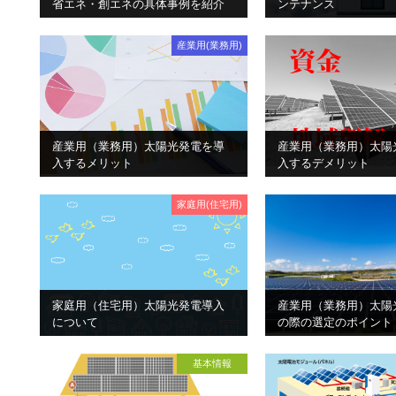
省エネ・創エネの具体事例を紹介
ンテナンス
産業用(業務用)
産業用（業務用）太陽光発電を導
産業用（業務用）太陽
入するメリット
入するデメリット
家庭用(住宅用)
家庭用（住宅用）太陽光発電導入
産業用（業務用）太陽
について
の際の選定のポイント
基本情報