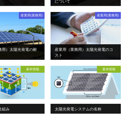
について
産業用(業務用)
産業用(業務用)
務用）太陽光発電の耐
産業用（業務用）太陽光発電のコ
スト
基本情報
基本情報
仕組み
太陽光発電システムの名称