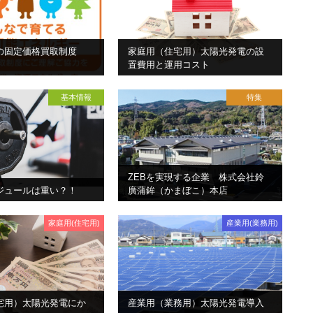
の固定価格買取制度
家庭用（住宅用）太陽光発電の設
置費用と運用コスト
基本情報
特集
ZEBを実現する企業 株式会社鈴
ジュールは重い？！
廣蒲鉾（かまぼこ）本店
家庭用(住宅用)
産業用(業務用)
宅用）太陽光発電にか
産業用（業務用）太陽光発電導入