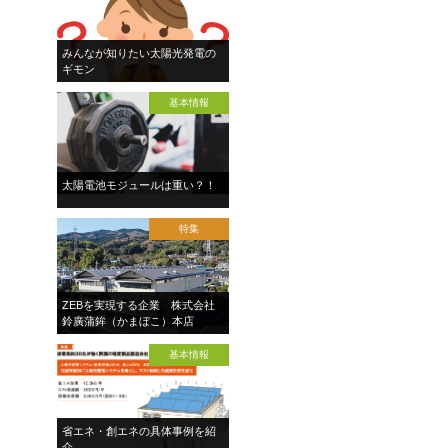
みんなが知りたい太陽光発電の
ギモン
基本情報
太陽電池モジュールは重い？！
特集
ZEBを実現する企業 株式会社
鈴廣蒲鉾（かまぼこ）本店
基本情報
省エネ・創エネの具体事例を紹
介