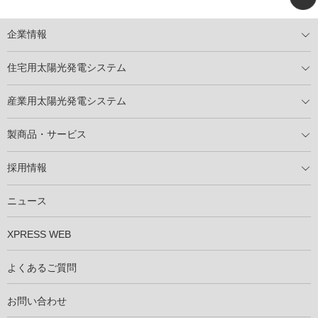
企業情報
トップメッセージ
太陽光発電には何ができるのか？
XSOLの使命・経営理念
事業内容
会社概要
事業所
XSOLとSDGs
社会活動
メディア掲載情報
住宅用太陽光発電システム
住宅用太陽光発電とは
電気料金切り替えプラン
停電レス・救
停電レス・救シミュレーター
導入の流れ
パートナー募集
産業用太陽光発電システム
導入の流れ
自家消費型太陽光発電システム
太陽光発電所用地募集
展示会情報
パートナー募集
製商品・サービス
製商品ラインアップ
メンテナンスサービス
XSOL保証制度
導入事例
採用情報
仕事を知る
社員インタビュー
ニュース
XPRESS WEB
よくあるご質問
お問い合わせ