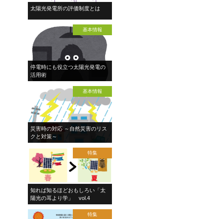
太陽光発電所の評価制度とは
基本情報
停電時にも役立つ太陽光発電の
活用術
基本情報
災害時の対応 ～自然災害のリス
クと対策～
特集
知れば知るほどおもしろい「太
陽光の耳より学」 vol.4
特集