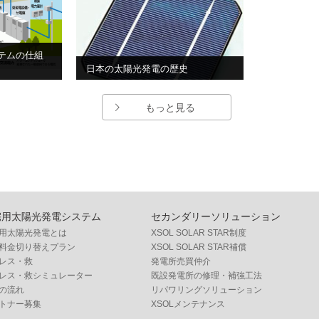
テムの仕組
日本の太陽光発電の歴史
もっと見る
宅用太陽光発電システム
セカンダリーソリューション
用太陽光発電とは
XSOL SOLAR STAR制度
料金切り替えプラン
XSOL SOLAR STAR補償
レス・救
発電所売買仲介
レス・救シミュレーター
既設発電所の修理・補強工法
の流れ
リパワリングソリューション
トナー募集
XSOLメンテナンス