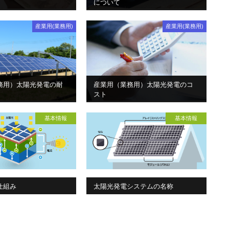
について
産業用(業務用)
産業用(業務用)
務用）太陽光発電の耐
産業用（業務用）太陽光発電のコ
スト
基本情報
基本情報
仕組み
太陽光発電システムの名称