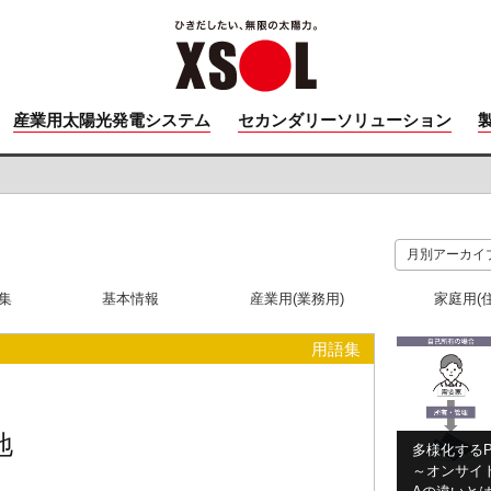
産業用太陽光発電システム
セカンダリーソリューション
集
基本情報
産業用(業務用)
家庭用(
用語集
地
多様化するP
～オンサイト