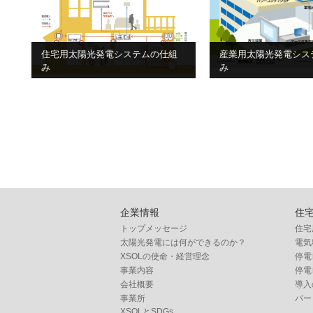
住宅用太陽光発電システムの仕組
産業用太陽光発電シス
み
み
企業情報
住
トップメッセージ
住宅
太陽光発電には何ができるのか？
電気
XSOLの使命・経営理念
停電
事業内容
停電
会社概要
導入
事業所
パー
XSOLとSDGs