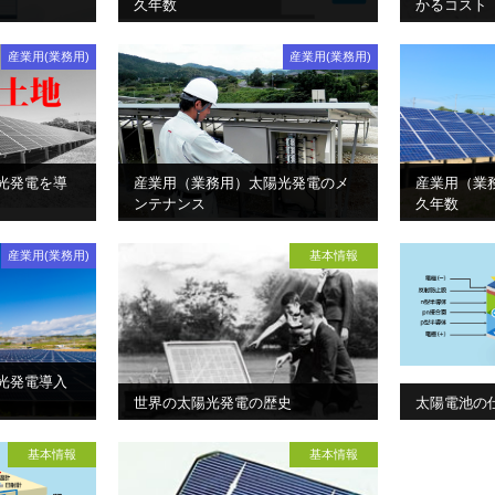
久年数
かるコスト
産業用(業務用)
産業用(業務用)
光発電を導
産業用（業務用）太陽光発電のメ
産業用（業
ンテナンス
久年数
産業用(業務用)
基本情報
光発電導入
世界の太陽光発電の歴史
太陽電池の
基本情報
基本情報