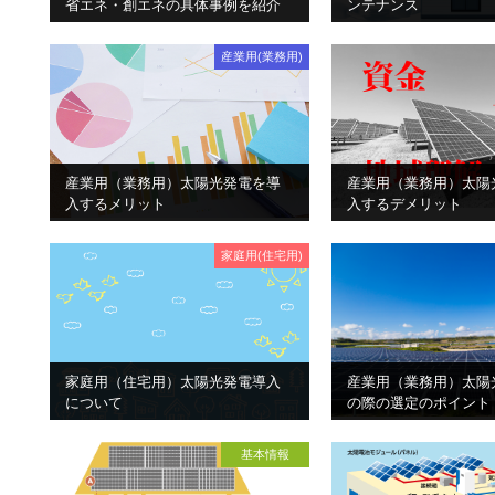
省エネ・創エネの具体事例を紹介
ンテナンス
産業用(業務用)
産業用（業務用）太陽光発電を導
産業用（業務用）太陽
入するメリット
入するデメリット
家庭用(住宅用)
家庭用（住宅用）太陽光発電導入
産業用（業務用）太陽
について
の際の選定のポイント
基本情報