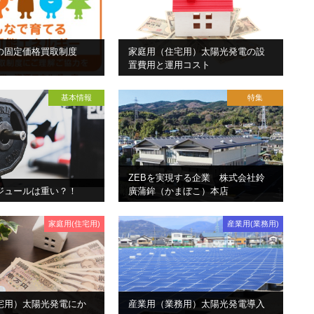
の固定価格買取制度
家庭用（住宅用）太陽光発電の設
置費用と運用コスト
基本情報
特集
ZEBを実現する企業 株式会社鈴
ジュールは重い？！
廣蒲鉾（かまぼこ）本店
家庭用(住宅用)
産業用(業務用)
宅用）太陽光発電にか
産業用（業務用）太陽光発電導入