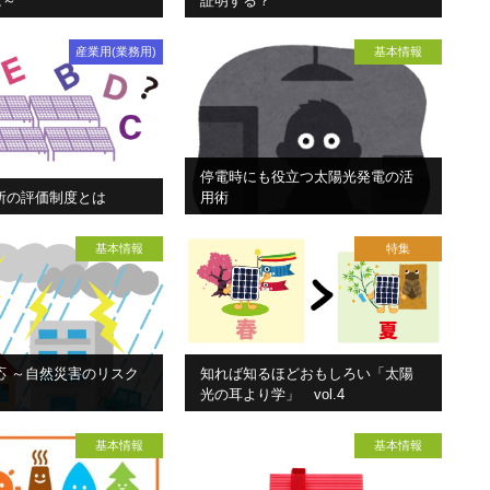
は～
証明する？
産業用(業務用)
基本情報
停電時にも役立つ太陽光発電の活
所の評価制度とは
用術
基本情報
特集
応 ～自然災害のリスク
知れば知るほどおもしろい「太陽
光の耳より学」 vol.4
基本情報
基本情報