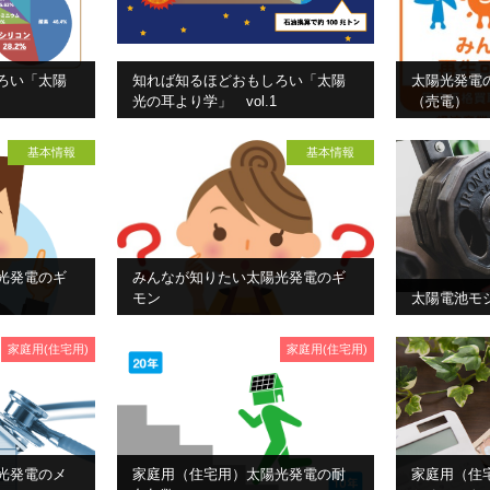
ろい「太陽
知れば知るほどおもしろい「太陽
太陽光発電
光の耳より学」 vol.1
（売電）
基本情報
基本情報
光発電のギ
みんなが知りたい太陽光発電のギ
モン
太陽電池モ
家庭用(住宅用)
家庭用(住宅用)
光発電のメ
家庭用（住宅用）太陽光発電の耐
家庭用（住