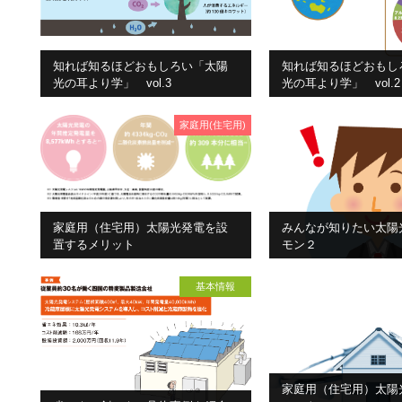
知れば知るほどおもしろい「太陽
知れば知るほどおもし
光の耳より学」 vol.3
光の耳より学」 vol.2
家庭用(住宅用)
家庭用（住宅用）太陽光発電を設
みんなが知りたい太陽
置するメリット
モン２
基本情報
家庭用（住宅用）太陽