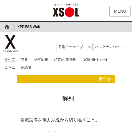
MENU
XPRESS Web
すべて
特集
基本情報
産業用(業務用)
家庭用(住宅用)
コラム
用語集
用語集
解列
発電設備を電力系統から切り離すこと。