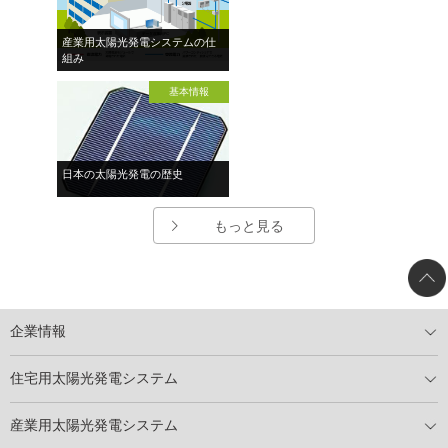
産業用太陽光発電システムの仕
組み
基本情報
日本の太陽光発電の歴史
もっと見る
企業情報
トップメッセージ
太陽光発電には何ができるのか？
XSOLの使命・経営理念
事業内容
会社概要
事業所
XSOLとSDGs
社会活動
メディア掲載情報
住宅用太陽光発電システム
住宅用太陽光発電とは
電気料金切り替えプラン
停電レス・救
停電レス・救シミュレーター
導入の流れ
パートナー募集
産業用太陽光発電システム