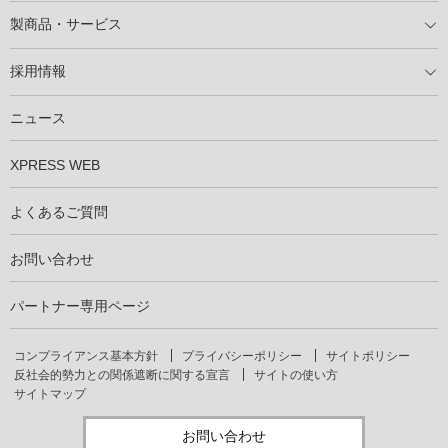
導入の流れ
自家消費型太陽光発電システム
太陽光発電所用地募集
展示会情報
パートナー募集
製商品・サービス
製商品ラインアップ
メンテナンスサービス
XSOL保証制度
導入事例
採用情報
仕事を知る
社員インタビュー
ニュース
XPRESS WEB
よくあるご質問
お問い合わせ
パートナー専用ページ
コンプライアンス基本方針
プライバシーポリシー
サイトポリシー
反社会的勢力との関係遮断に関する宣言
サイトの使い方
サイトマップ
お問い合わせ