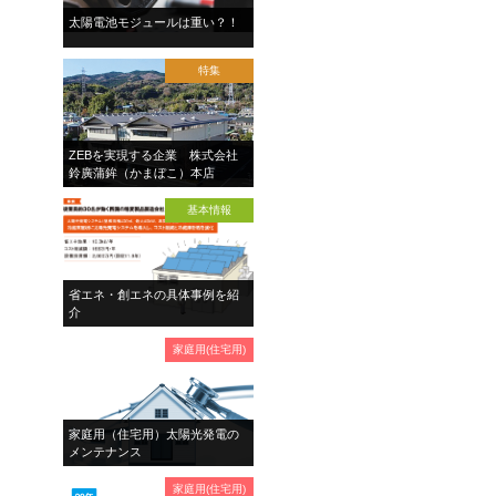
太陽電池モジュールは重い？！
特集
ZEBを実現する企業 株式会社
鈴廣蒲鉾（かまぼこ）本店
基本情報
省エネ・創エネの具体事例を紹
介
家庭用(住宅用)
家庭用（住宅用）太陽光発電の
メンテナンス
家庭用(住宅用)