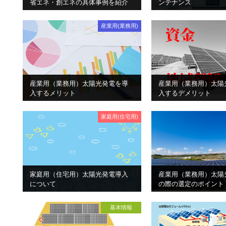
省エネ・創エネの具体事例を紹介
ンテナンス
産業用(業務用)
産業用（業務用）太陽光発電を導
産業用（業務用）太陽
入するメリット
入するデメリット
家庭用(住宅用)
家庭用（住宅用）太陽光発電導入
産業用（業務用）太陽
について
の際の選定のポイント
基本情報