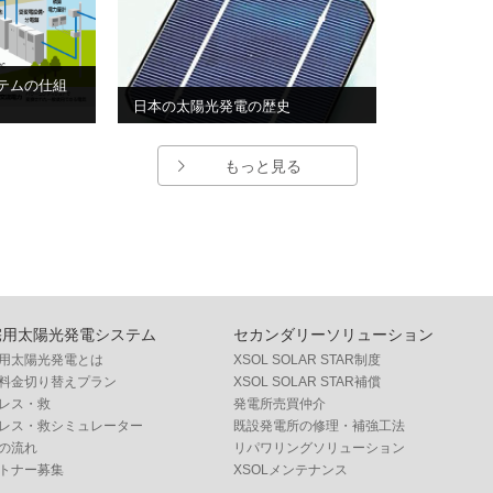
テムの仕組
日本の太陽光発電の歴史
もっと見る
宅用太陽光発電システム
セカンダリーソリューション
用太陽光発電とは
XSOL SOLAR STAR制度
料金切り替えプラン
XSOL SOLAR STAR補償
レス・救
発電所売買仲介
レス・救シミュレーター
既設発電所の修理・補強工法
の流れ
リパワリングソリューション
トナー募集
XSOLメンテナンス