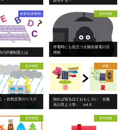
は～
証明する？
産業用(業務用)
基本情報
停電時にも役立つ太陽光発電の活
所の評価制度とは
用術
基本情報
特集
応 ～自然災害のリスク
知れば知るほどおもしろい「太陽
光の耳より学」 vol.4
基本情報
基本情報