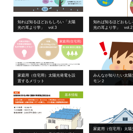
知れば知るほどおもしろい「太陽
知れば知るほどおもし
光の耳より学」 vol.3
光の耳より学」 vol.2
家庭用(住宅用)
家庭用（住宅用）太陽光発電を設
みんなが知りたい太陽
置するメリット
モン２
基本情報
家庭用（住宅用）太陽