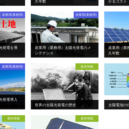
久年数
かるコスト
産業用(業務用)
産業用(業務用)
光発電を導
産業用（業務用）太陽光発電のメ
産業用（業
ンテナンス
久年数
産業用(業務用)
基本情報
光発電導入
世界の太陽光発電の歴史
太陽電池の
基本情報
基本情報