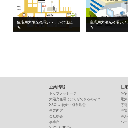
住宅用太陽光発電システムの仕組
産業用太陽光発電シス
み
み
企業情報
住
トップメッセージ
住宅
太陽光発電には何ができるのか？
電気
XSOLの使命・経営理念
停電
事業内容
停電
会社概要
導入
事業所
パー
XSOLとSDGs