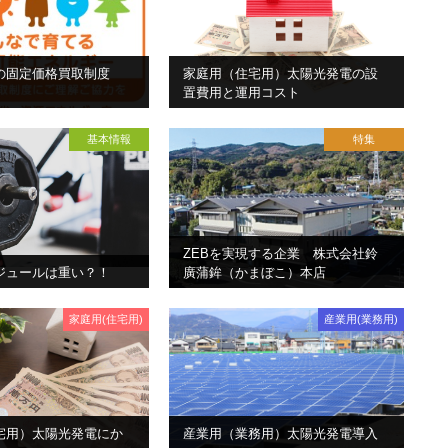
の固定価格買取制度
家庭用（住宅用）太陽光発電の設
置費用と運用コスト
基本情報
特集
ZEBを実現する企業 株式会社鈴
ジュールは重い？！
廣蒲鉾（かまぼこ）本店
家庭用(住宅用)
産業用(業務用)
宅用）太陽光発電にか
産業用（業務用）太陽光発電導入