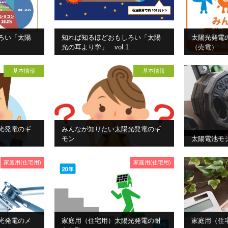
ろい「太陽
知れば知るほどおもしろい「太陽
太陽光発電
光の耳より学」 vol.1
（売電）
基本情報
基本情報
光発電のギ
みんなが知りたい太陽光発電のギ
モン
太陽電池モ
家庭用(住宅用)
家庭用(住宅用)
光発電のメ
家庭用（住宅用）太陽光発電の耐
家庭用（住