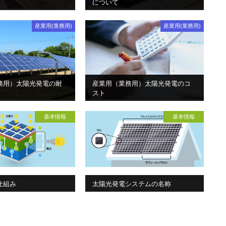
について
産業用(業務用)
産業用(業務用)
務用）太陽光発電の耐
産業用（業務用）太陽光発電のコ
スト
基本情報
基本情報
仕組み
太陽光発電システムの名称