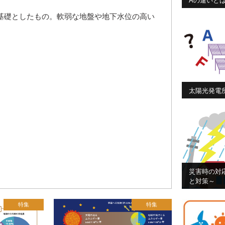
Aの違いと
基礎としたもの。軟弱な地盤や地下水位の高い
太陽光発電
災害時の対
と対策～
特集
特集