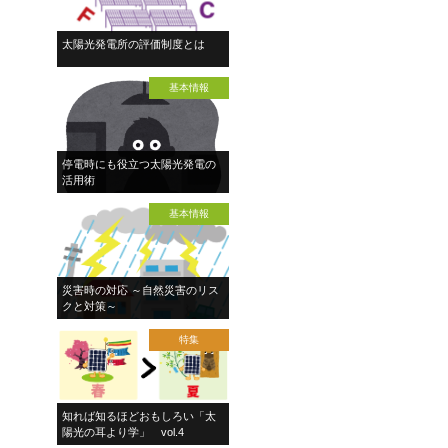
太陽光発電所の評価制度とは
基本情報
停電時にも役立つ太陽光発電の
活用術
基本情報
災害時の対応 ～自然災害のリス
クと対策～
特集
知れば知るほどおもしろい「太
陽光の耳より学」 vol.4