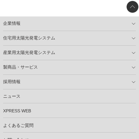
企業情報
トップメッセージ
太陽光発電には何ができるのか？
XSOLの使命・経営理念
事業内容
会社概要
事業所
XSOLとSDGs
社会活動
メディア掲載情報
住宅用太陽光発電システム
住宅用太陽光発電とは
電気料金切り替えプラン
停電レス・救
停電レス・救シミュレーター
導入の流れ
パートナー募集
産業用太陽光発電システム
導入の流れ
自家消費型太陽光発電システム
太陽光発電所用地募集
展示会情報
パートナー募集
製商品・サービス
製商品ラインアップ
メンテナンスサービス
XSOL保証制度
導入事例
採用情報
仕事を知る
社員インタビュー
ニュース
XPRESS WEB
よくあるご質問