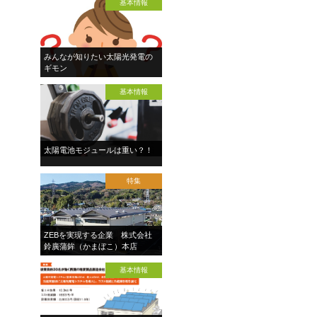
基本情報
みんなが知りたい太陽光発電の
ギモン
基本情報
太陽電池モジュールは重い？！
特集
ZEBを実現する企業 株式会社
鈴廣蒲鉾（かまぼこ）本店
基本情報