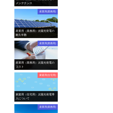
メンテナンス
産業用(業務用)
産業用（業務用）太陽光発電の
耐久年数
産業用(業務用)
産業用（業務用）太陽光発電の
コスト
家庭用(住宅用)
家庭用（住宅用）太陽光発電導
入について
産業用(業務用)