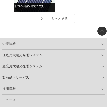
日本の太陽光発電の歴史
もっと見る
企業情報
トップメッセージ
太陽光発電には何ができるのか？
XSOLの使命・経営理念
事業内容
会社概要
事業所
XSOLとSDGs
社会活動
メディア掲載情報
住宅用太陽光発電システム
住宅用太陽光発電とは
電気料金切り替えプラン
停電レス・救
停電レス・救シミュレーター
導入の流れ
パートナー募集
産業用太陽光発電システム
導入の流れ
自家消費型太陽光発電システム
太陽光発電所用地募集
展示会情報
パートナー募集
製商品・サービス
製商品ラインアップ
メンテナンスサービス
XSOL保証制度
導入事例
採用情報
仕事を知る
社員インタビュー
ニュース