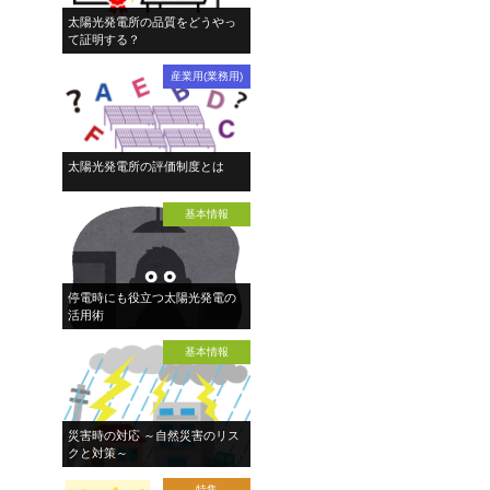
太陽光発電所の品質をどうやっ
て証明する？
産業用(業務用)
太陽光発電所の評価制度とは
基本情報
停電時にも役立つ太陽光発電の
活用術
基本情報
災害時の対応 ～自然災害のリス
クと対策～
特集