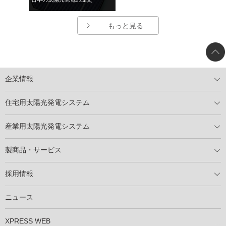
もっと見る
企業情報
トップメッセージ
太陽光発電には何ができるのか？
XSOLの使命・経営理念
事業内容
会社概要
事業所
XSOLとSDGs
社会活動
メディア掲載情報
住宅用太陽光発電システム
住宅用太陽光発電とは
電気料金切り替えプラン
停電レス・救
停電レス・救シミュレーター
導入の流れ
パートナー募集
産業用太陽光発電システム
導入の流れ
自家消費型太陽光発電システム
太陽光発電所用地募集
展示会情報
パートナー募集
製商品・サービス
製商品ラインアップ
メンテナンスサービス
XSOL保証制度
導入事例
採用情報
仕事を知る
社員インタビュー
ニュース
XPRESS WEB