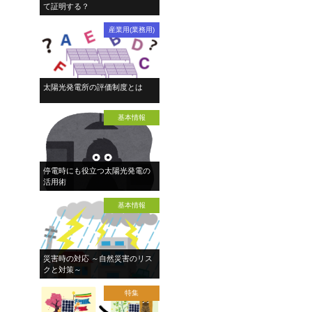
て証明する？
産業用(業務用)
太陽光発電所の評価制度とは
基本情報
停電時にも役立つ太陽光発電の
活用術
基本情報
災害時の対応 ～自然災害のリス
クと対策～
特集