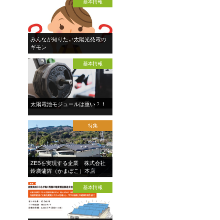
基本情報
みんなが知りたい太陽光発電の
ギモン
基本情報
太陽電池モジュールは重い？！
特集
ZEBを実現する企業 株式会社
鈴廣蒲鉾（かまぼこ）本店
基本情報