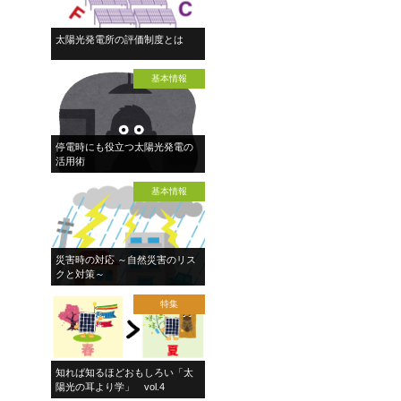
太陽光発電所の評価制度とは
基本情報
停電時にも役立つ太陽光発電の
活用術
基本情報
災害時の対応 ～自然災害のリス
クと対策～
特集
知れば知るほどおもしろい「太
陽光の耳より学」 vol.4