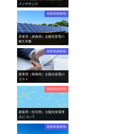
メンテナンス
産業用(業務用)
産業用（業務用）太陽光発電の
耐久年数
産業用(業務用)
産業用（業務用）太陽光発電の
コスト
家庭用(住宅用)
家庭用（住宅用）太陽光発電導
入について
産業用(業務用)