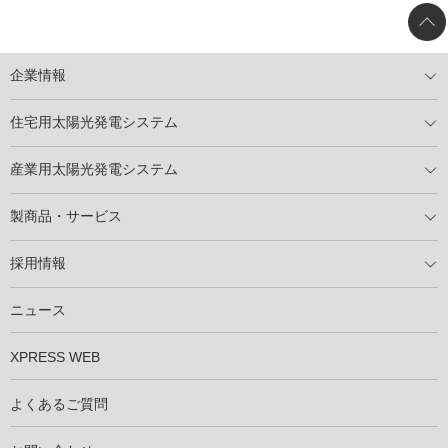
企業情報
トップメッセージ
太陽光発電には何ができるのか？
XSOLの使命・経営理念
事業内容
会社概要
事業所
XSOLとSDGs
社会活動
メディア掲載情報
住宅用太陽光発電システム
住宅用太陽光発電とは
電気料金切り替えプラン
停電レス・救
停電レス・救シミュレーター
導入の流れ
パートナー募集
産業用太陽光発電システム
導入の流れ
自家消費型太陽光発電システム
太陽光発電所用地募集
展示会情報
パートナー募集
製商品・サービス
製商品ラインアップ
メンテナンスサービス
XSOL保証制度
導入事例
採用情報
仕事を知る
社員インタビュー
ニュース
XPRESS WEB
よくあるご質問