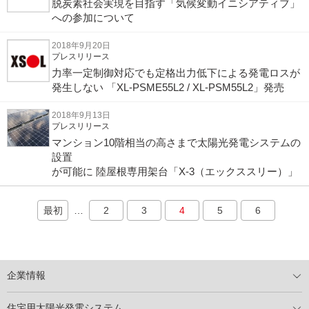
脱炭素社会実現を目指す「気候変動イニシアティブ」
への参加について
2018年9月20日
プレスリリース
力率一定制御対応でも定格出力低下による発電ロスが
発生しない 「XL-PSME55L2 / XL-PSM55L2」発売
2018年9月13日
プレスリリース
マンション10階相当の高さまで太陽光発電システムの
設置
が可能に 陸屋根専用架台「X-3（エックススリー）」
最初
…
2
3
4
5
6
企業情報
トップメッセージ
太陽光発電には何ができるのか？
XSOLの使命・経営理念
事業内容
会社概要
事業所
XSOLとSDGs
社会活動
メディア掲載情報
住宅用太陽光発電システム