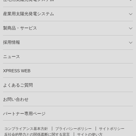
住宅用太陽光発電とは
電気料金切り替えプラン
停電レス・救
停電レス・救シミュレーター
導入の流れ
パートナー募集
産業用太陽光発電システム
導入の流れ
自家消費型太陽光発電システム
太陽光発電所用地募集
展示会情報
パートナー募集
製商品・サービス
製商品ラインアップ
メンテナンスサービス
XSOL保証制度
導入事例
採用情報
仕事を知る
社員インタビュー
ニュース
XPRESS WEB
よくあるご質問
お問い合わせ
パートナー専用ページ
コンプライアンス基本方針
プライバシーポリシー
サイトポリシー
反社会的勢力との関係遮断に関する宣言
サイトの使い方