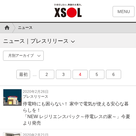
MENU
ニュース
ニュース｜プレスリリース
最初
…
2
3
4
5
6
2020年2月26日
プレスリリース
停電時にも困らない！ 家中で電気が使える安心な暮
らしを！
「NEW レジリエンスパック～停電レスの家～」今夏
より発売
2020年2月21日