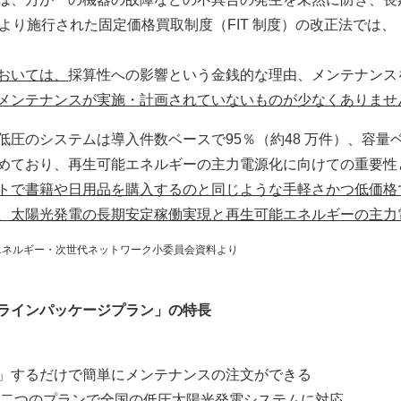
1 日より施行された固定価格買取制度（FIT 制度）の改正法で
おいては、
採算性への影響という金銭的な理由、メンテナンス
メンテナンスが実施・計画されていないものが少なくありませ
のシステムは導入件数ベースで95％（約48 万件）、容量ベー
めており、再生可能エネルギーの主力電源化に向けての重要性
トで書籍や日用品を購入するのと同じような手軽さかつ低価格
、太陽光発電の長期安定稼働実現と再生可能エネルギーの主力
再生可能エネルギー・次世代ネットワーク小委員会資料より
ンラインパッケージプラン」の特長
」するだけで簡単にメンテナンスの注文ができる
」、二つのプランで全国の低圧太陽光発電システムに対応