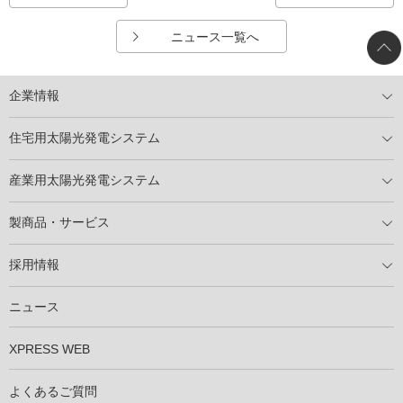
ニュース一覧へ
企業情報
トップメッセージ
太陽光発電には何ができるのか？
XSOLの使命・経営理念
事業内容
会社概要
事業所
XSOLとSDGs
社会活動
メディア掲載情報
住宅用太陽光発電システム
住宅用太陽光発電とは
電気料金切り替えプラン
停電レス・救
停電レス・救シミュレーター
導入の流れ
パートナー募集
産業用太陽光発電システム
導入の流れ
自家消費型太陽光発電システム
太陽光発電所用地募集
展示会情報
パートナー募集
製商品・サービス
製商品ラインアップ
メンテナンスサービス
XSOL保証制度
導入事例
採用情報
仕事を知る
社員インタビュー
ニュース
XPRESS WEB
よくあるご質問