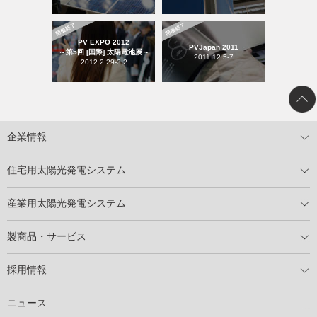
PV EXPO 2012
PVJapan 2011
～第5回 [国際] 太陽電池展～
2011.12.5-7
2012.2.29-3.2
企業情報
トップメッセージ
太陽光発電には何ができるのか？
XSOLの使命・経営理念
事業内容
会社概要
事業所
XSOLとSDGs
社会活動
メディア掲載情報
住宅用太陽光発電システム
住宅用太陽光発電とは
電気料金切り替えプラン
停電レス・救
停電レス・救シミュレーター
導入の流れ
パートナー募集
産業用太陽光発電システム
導入の流れ
自家消費型太陽光発電システム
太陽光発電所用地募集
展示会情報
パートナー募集
製商品・サービス
製商品ラインアップ
メンテナンスサービス
XSOL保証制度
導入事例
採用情報
仕事を知る
社員インタビュー
ニュース