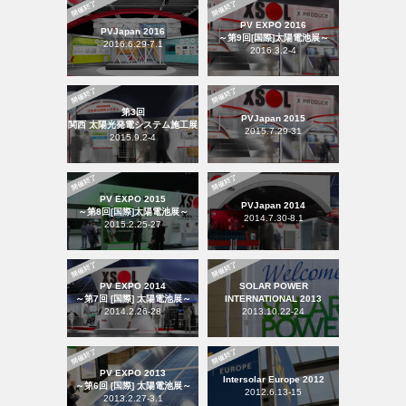
PV EXPO 2016
PVJapan 2016
～第9回[国際]太陽電池展～
2016.6.29-7.1
2016.3.2-4
第3回
PVJapan 2015
関西 太陽光発電システム施工展
2015.7.29-31
2015.9.2-4
PV EXPO 2015
PVJapan 2014
～第8回[国際]太陽電池展～
2014.7.30-8.1
2015.2.25-27
PV EXPO 2014
SOLAR POWER
～第7回 [国際] 太陽電池展～
INTERNATIONAL 2013
2014.2.26-28
2013.10.22-24
PV EXPO 2013
Intersolar Europe 2012
～第6回 [国際] 太陽電池展～
2012.6.13-15
2013.2.27-3.1