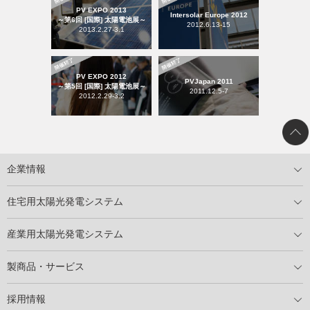
PV EXPO 2013
Intersolar Europe 2012
～第6回 [国際] 太陽電池展～
2012.6.13-15
2013.2.27-3.1
PV EXPO 2012
PVJapan 2011
～第5回 [国際] 太陽電池展～
2011.12.5-7
2012.2.29-3.2
企業情報
トップメッセージ
太陽光発電には何ができるのか？
XSOLの使命・経営理念
事業内容
会社概要
事業所
XSOLとSDGs
社会活動
メディア掲載情報
住宅用太陽光発電システム
住宅用太陽光発電とは
電気料金切り替えプラン
停電レス・救
停電レス・救シミュレーター
導入の流れ
パートナー募集
産業用太陽光発電システム
導入の流れ
自家消費型太陽光発電システム
太陽光発電所用地募集
展示会情報
パートナー募集
製商品・サービス
製商品ラインアップ
メンテナンスサービス
XSOL保証制度
導入事例
採用情報