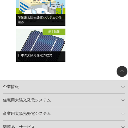
産業用太陽光発電システムの仕
組み
基本情報
日本の太陽光発電の歴史
企業情報
トップメッセージ
太陽光発電には何ができるのか？
XSOLの使命・経営理念
事業内容
会社概要
事業所
XSOLとSDGs
社会活動
メディア掲載情報
住宅用太陽光発電システム
住宅用太陽光発電とは
電気料金切り替えプラン
停電レス・救
停電レス・救シミュレーター
導入の流れ
パートナー募集
産業用太陽光発電システム
導入の流れ
自家消費型太陽光発電システム
太陽光発電所用地募集
展示会情報
パートナー募集
製商品・サービス