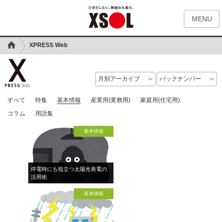
MENU
XPRESS Web
すべて
特集
基本情報
産業用(業務用)
家庭用(住宅用)
コラム
用語集
基本情報
停電時にも役立つ太陽光発電の
活用術
基本情報