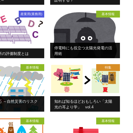
は～
証明する？
産業用(業務用)
基本情報
停電時にも役立つ太陽光発電の活
所の評価制度とは
用術
基本情報
特集
応 ～自然災害のリスク
知れば知るほどおもしろい「太陽
光の耳より学」 vol.4
基本情報
基本情報