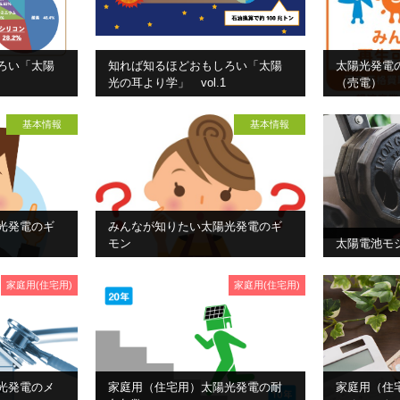
ろい「太陽
知れば知るほどおもしろい「太陽
太陽光発電
光の耳より学」 vol.1
（売電）
基本情報
基本情報
光発電のギ
みんなが知りたい太陽光発電のギ
モン
太陽電池モ
家庭用(住宅用)
家庭用(住宅用)
光発電のメ
家庭用（住宅用）太陽光発電の耐
家庭用（住