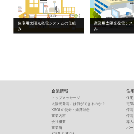
住宅用太陽光発電システムの仕組
産業用太陽光発電シス
み
み
企業情報
住
トップメッセージ
住宅
太陽光発電には何ができるのか？
電気
XSOLの使命・経営理念
停電
事業内容
停電
会社概要
導入
事業所
パー
XSOLとSDGs