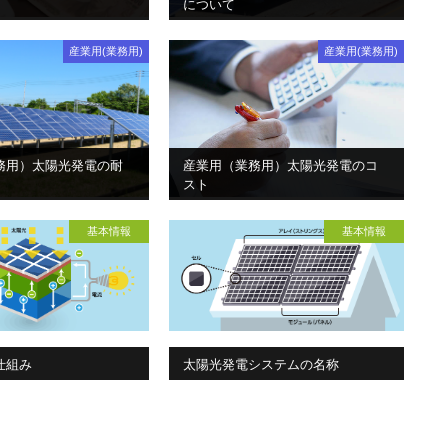
について
産業用(業務用)
産業用(業務用)
務用）太陽光発電の耐
産業用（業務用）太陽光発電のコ
スト
基本情報
基本情報
仕組み
太陽光発電システムの名称