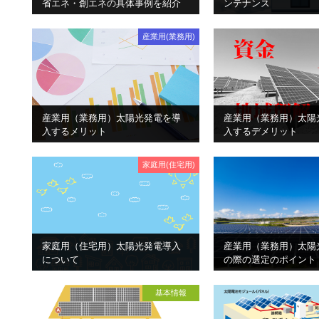
省エネ・創エネの具体事例を紹介
ンテナンス
産業用(業務用)
産業用（業務用）太陽光発電を導
産業用（業務用）太陽
入するメリット
入するデメリット
家庭用(住宅用)
家庭用（住宅用）太陽光発電導入
産業用（業務用）太陽
について
の際の選定のポイント
基本情報