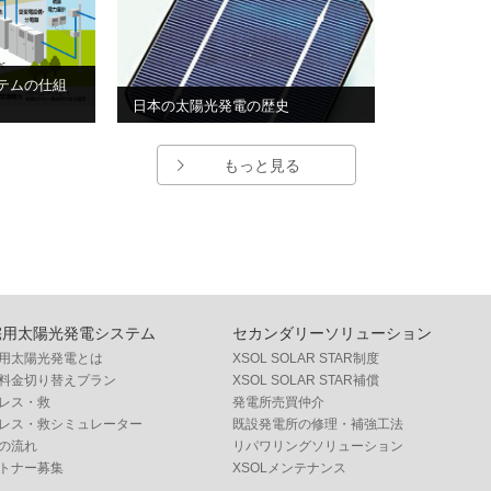
テムの仕組
日本の太陽光発電の歴史
もっと見る
宅用太陽光発電システム
セカンダリーソリューション
用太陽光発電とは
XSOL SOLAR STAR制度
料金切り替えプラン
XSOL SOLAR STAR補償
レス・救
発電所売買仲介
レス・救シミュレーター
既設発電所の修理・補強工法
の流れ
リパワリングソリューション
トナー募集
XSOLメンテナンス