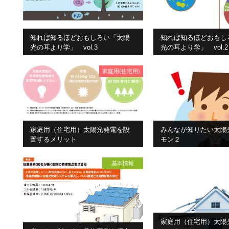
知れば知るほどおもしろい「太陽
知れば知るほどおもし
光の耳より学」 vol.3
光の耳より学」 vol.2
家庭用(住宅用)
家庭用（住宅用）太陽光発電を設
みんなが知りたい太陽
置するメリット
モン２
基本情報
家庭用（住宅用）太陽