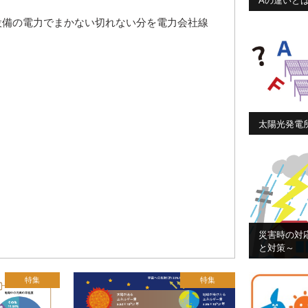
Aの違いと
設備の電力でまかない切れない分を電力会社線
太陽光発電
災害時の対
と対策～
特集
特集