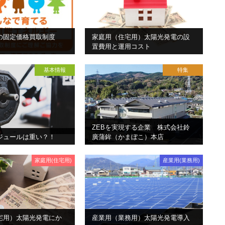
の固定価格買取制度
家庭用（住宅用）太陽光発電の設
置費用と運用コスト
基本情報
特集
ZEBを実現する企業 株式会社鈴
ジュールは重い？！
廣蒲鉾（かまぼこ）本店
家庭用(住宅用)
産業用(業務用)
宅用）太陽光発電にか
産業用（業務用）太陽光発電導入