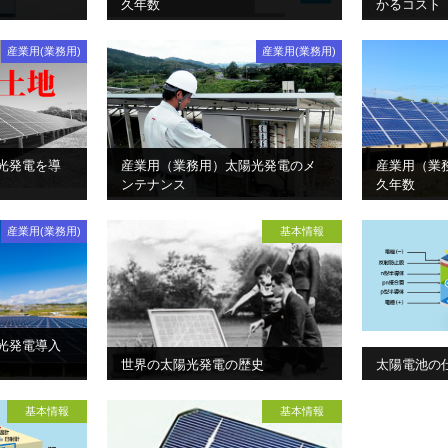
久年数
かるコスト
産業用(業務用)
産業用(業務用)
光発電を導
産業用（業務用）太陽光発電のメ
産業用（業
ンテナンス
久年数
産業用(業務用)
基本情報
光発電導入
世界の太陽光発電の歴史
太陽電池の
基本情報
基本情報