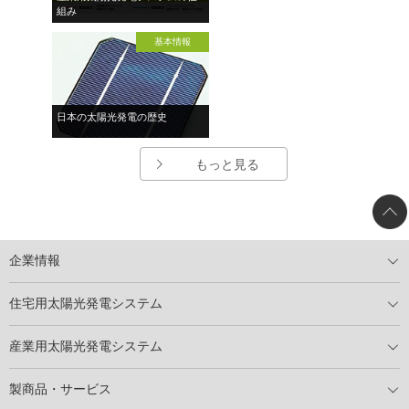
組み
基本情報
日本の太陽光発電の歴史
もっと見る
企業情報
トップメッセージ
太陽光発電には何ができるのか？
XSOLの使命・経営理念
事業内容
会社概要
事業所
XSOLとSDGs
社会活動
メディア掲載情報
住宅用太陽光発電システム
住宅用太陽光発電とは
電気料金切り替えプラン
停電レス・救
停電レス・救シミュレーター
導入の流れ
パートナー募集
産業用太陽光発電システム
導入の流れ
自家消費型太陽光発電システム
太陽光発電所用地募集
展示会情報
パートナー募集
製商品・サービス