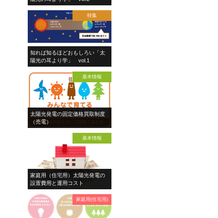
特集
知れば知るほどおもしろい「太
陽光の耳より学」 vol.1
基本情報
太陽光発電の固定価格買取制度
（売電）
基本情報
家庭用（住宅用）太陽光発電の
設置費用と運用コスト
家庭用(住宅用)