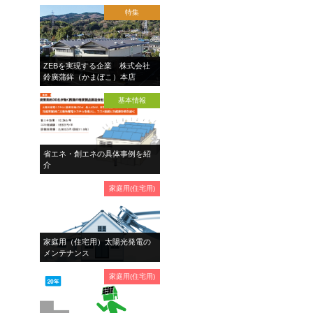
特集
ZEBを実現する企業 株式会社
鈴廣蒲鉾（かまぼこ）本店
基本情報
省エネ・創エネの具体事例を紹
介
家庭用(住宅用)
家庭用（住宅用）太陽光発電の
メンテナンス
家庭用(住宅用)