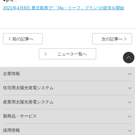
●参考：
2021年4月8日 鹿児島県で“「Re・リーフ」プラン”の提供を開始
前の記事へ
次の記事へ
ニュース一覧へ
企業情報
トップメッセージ
太陽光発電には何ができるのか？
XSOLの使命・経営理念
事業内容
会社概要
事業所
XSOLとSDGs
社会活動
メディア掲載情報
住宅用太陽光発電システム
住宅用太陽光発電とは
電気料金切り替えプラン
停電レス・救
停電レス・救シミュレーター
導入の流れ
パートナー募集
産業用太陽光発電システム
導入の流れ
自家消費型太陽光発電システム
太陽光発電所用地募集
展示会情報
パートナー募集
製商品・サービス
製商品ラインアップ
メンテナンスサービス
XSOL保証制度
導入事例
採用情報