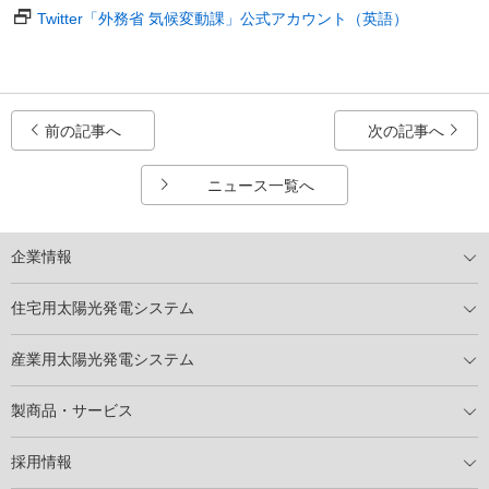
Twitter「外務省 気候変動課」公式アカウント（英語）
前の記事へ
次の記事へ
ニュース一覧へ
企業情報
トップメッセージ
太陽光発電には何ができるのか？
XSOLの使命・経営理念
事業内容
会社概要
事業所
XSOLとSDGs
社会活動
メディア掲載情報
住宅用太陽光発電システム
住宅用太陽光発電とは
電気料金切り替えプラン
停電レス・救
停電レス・救シミュレーター
導入の流れ
パートナー募集
産業用太陽光発電システム
導入の流れ
自家消費型太陽光発電システム
太陽光発電所用地募集
展示会情報
パートナー募集
製商品・サービス
製商品ラインアップ
メンテナンスサービス
XSOL保証制度
導入事例
採用情報