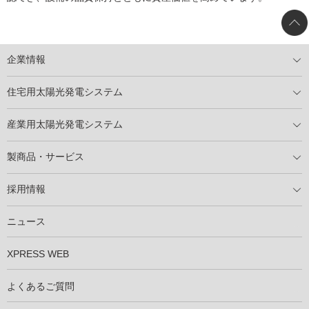
企業情報
トップメッセージ
太陽光発電には何ができるのか？
XSOLの使命・経営理念
事業内容
会社概要
事業所
XSOLとSDGs
社会活動
メディア掲載情報
住宅用太陽光発電システム
住宅用太陽光発電とは
電気料金切り替えプラン
停電レス・救
停電レス・救シミュレーター
導入の流れ
パートナー募集
産業用太陽光発電システム
導入の流れ
自家消費型太陽光発電システム
太陽光発電所用地募集
展示会情報
パートナー募集
製商品・サービス
製商品ラインアップ
メンテナンスサービス
XSOL保証制度
導入事例
採用情報
仕事を知る
社員インタビュー
ニュース
XPRESS WEB
よくあるご質問