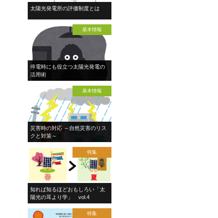
太陽光発電所の評価制度とは
基本情報
停電時にも役立つ太陽光発電の
活用術
基本情報
災害時の対応 ～自然災害のリス
クと対策～
特集
知れば知るほどおもしろい「太
陽光の耳より学」 vol.4
特集