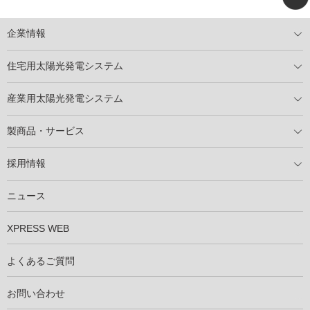
企業情報
トップメッセージ
太陽光発電には何ができるのか？
XSOLの使命・経営理念
事業内容
会社概要
事業所
XSOLとSDGs
社会活動
メディア掲載情報
住宅用太陽光発電システム
住宅用太陽光発電とは
電気料金切り替えプラン
停電レス・救
停電レス・救シミュレーター
導入の流れ
パートナー募集
産業用太陽光発電システム
導入の流れ
自家消費型太陽光発電システム
太陽光発電所用地募集
展示会情報
パートナー募集
製商品・サービス
製商品ラインアップ
メンテナンスサービス
XSOL保証制度
導入事例
採用情報
仕事を知る
社員インタビュー
ニュース
XPRESS WEB
よくあるご質問
お問い合わせ