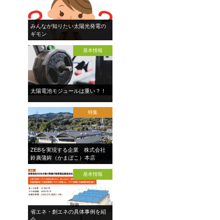
みんなが知りたい太陽光発電の
ギモン
基本情報
太陽電池モジュールは重い？！
特集
ZEBを実現する企業 株式会社
鈴廣蒲鉾（かまぼこ）本店
基本情報
省エネ・創エネの具体事例を紹
介