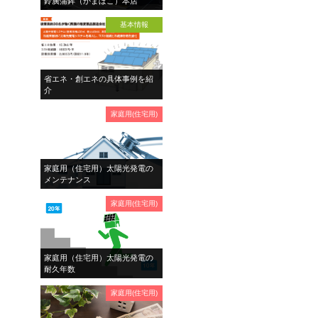
鈴廣蒲鉾（かまぼこ）本店
基本情報
省エネ・創エネの具体事例を紹
介
家庭用(住宅用)
家庭用（住宅用）太陽光発電の
メンテナンス
家庭用(住宅用)
家庭用（住宅用）太陽光発電の
耐久年数
家庭用(住宅用)