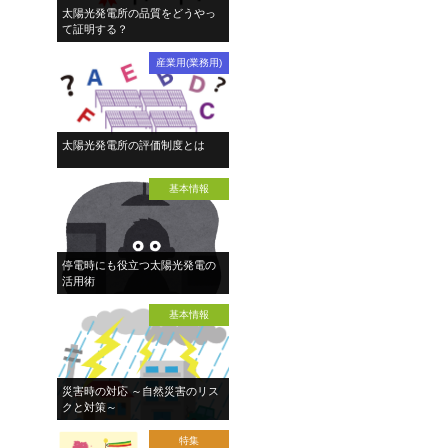
太陽光発電所の品質をどうやっ
て証明する？
産業用(業務用)
太陽光発電所の評価制度とは
基本情報
停電時にも役立つ太陽光発電の
活用術
基本情報
災害時の対応 ～自然災害のリス
クと対策～
特集