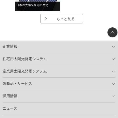
日本の太陽光発電の歴史
もっと見る
企業情報
トップメッセージ
太陽光発電には何ができるのか？
XSOLの使命・経営理念
事業内容
会社概要
事業所
XSOLとSDGs
社会活動
メディア掲載情報
住宅用太陽光発電システム
住宅用太陽光発電とは
電気料金切り替えプラン
停電レス・救
停電レス・救シミュレーター
導入の流れ
パートナー募集
産業用太陽光発電システム
導入の流れ
自家消費型太陽光発電システム
太陽光発電所用地募集
展示会情報
パートナー募集
製商品・サービス
製商品ラインアップ
メンテナンスサービス
XSOL保証制度
導入事例
採用情報
仕事を知る
社員インタビュー
ニュース