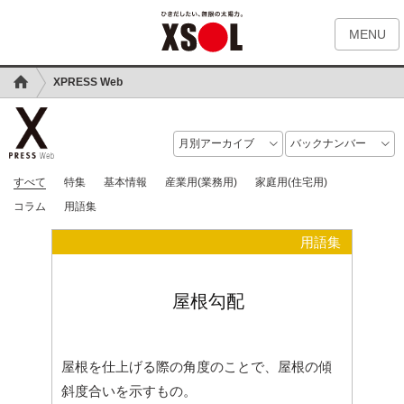
MENU
XPRESS Web
すべて
特集
基本情報
産業用(業務用)
家庭用(住宅用)
コラム
用語集
用語集
屋根勾配
屋根を仕上げる際の角度のことで、屋根の傾
斜度合いを示すもの。