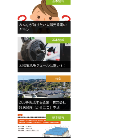
基本情報
みんなが知りたい太陽光発電の
ギモン
基本情報
太陽電池モジュールは重い？！
特集
ZEBを実現する企業 株式会社
鈴廣蒲鉾（かまぼこ）本店
基本情報