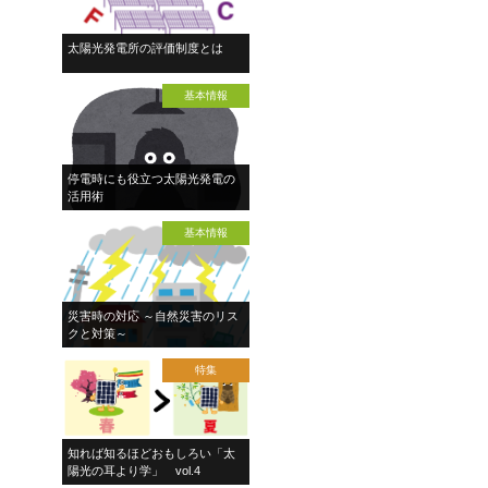
太陽光発電所の評価制度とは
基本情報
停電時にも役立つ太陽光発電の
活用術
基本情報
災害時の対応 ～自然災害のリス
クと対策～
特集
知れば知るほどおもしろい「太
陽光の耳より学」 vol.4