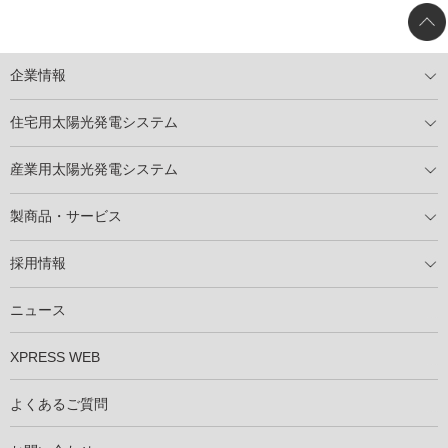
企業情報
トップメッセージ
太陽光発電には何ができるのか？
XSOLの使命・経営理念
事業内容
会社概要
事業所
XSOLとSDGs
社会活動
メディア掲載情報
住宅用太陽光発電システム
住宅用太陽光発電とは
電気料金切り替えプラン
停電レス・救
停電レス・救シミュレーター
導入の流れ
パートナー募集
産業用太陽光発電システム
導入の流れ
自家消費型太陽光発電システム
太陽光発電所用地募集
展示会情報
パートナー募集
製商品・サービス
製商品ラインアップ
メンテナンスサービス
XSOL保証制度
導入事例
採用情報
仕事を知る
社員インタビュー
ニュース
XPRESS WEB
よくあるご質問