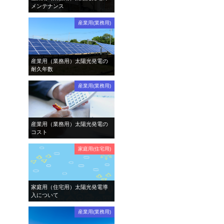
メンテナンス
産業用(業務用)
産業用（業務用）太陽光発電の
耐久年数
産業用(業務用)
産業用（業務用）太陽光発電の
コスト
家庭用(住宅用)
家庭用（住宅用）太陽光発電導
入について
産業用(業務用)