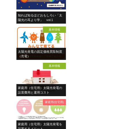
知れば知るほどおもしろい「太
陽光の耳より学」 vol.1
基本情報
太陽光発電の固定価格買取制度
（売電）
基本情報
家庭用（住宅用）太陽光発電の
設置費用と運用コスト
家庭用(住宅用)
家庭用（住宅用）太陽光発電を
設置するメリット