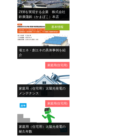
ZEBを実現する企業 株式会社
鈴廣蒲鉾（かまぼこ）本店
基本情報
省エネ・創エネの具体事例を紹
介
家庭用(住宅用)
家庭用（住宅用）太陽光発電の
メンテナンス
家庭用(住宅用)
家庭用（住宅用）太陽光発電の
耐久年数