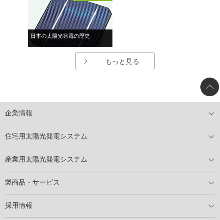
日本の太陽光発電の歴史
もっと見る
企業情報
トップメッセージ
太陽光発電には何ができるのか？
XSOLの使命・経営理念
事業内容
会社概要
事業所
XSOLとSDGs
社会活動
メディア掲載情報
住宅用太陽光発電システム
住宅用太陽光発電とは
電気料金切り替えプラン
停電レス・救
停電レス・救シミュレーター
導入の流れ
パートナー募集
産業用太陽光発電システム
導入の流れ
自家消費型太陽光発電システム
太陽光発電所用地募集
展示会情報
パートナー募集
製商品・サービス
製商品ラインアップ
メンテナンスサービス
XSOL保証制度
導入事例
採用情報