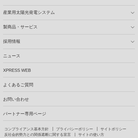
住宅用太陽光発電とは
電気料金切り替えプラン
停電レス・救
停電レス・救シミュレーター
導入の流れ
パートナー募集
産業用太陽光発電システム
導入の流れ
自家消費型太陽光発電システム
太陽光発電所用地募集
展示会情報
パートナー募集
製商品・サービス
製商品ラインアップ
メンテナンスサービス
XSOL保証制度
導入事例
採用情報
仕事を知る
社員インタビュー
ニュース
XPRESS WEB
よくあるご質問
お問い合わせ
パートナー専用ページ
コンプライアンス基本方針
プライバシーポリシー
サイトポリシー
反社会的勢力との関係遮断に関する宣言
サイトの使い方