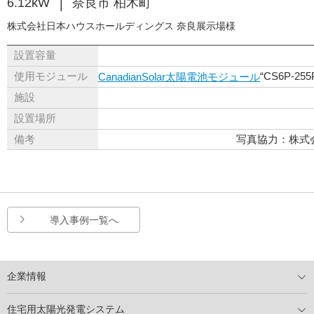
6.12kW
奈良市 柏木町
株式会社日本ハウスホールディングス 奈良展示場様
設置容量
使用モジュール
“CS6P-2
CanadianSolar太陽電池モジュール
施設
設置場所
備考
写真協力：株式
導入事例一覧へ
企業情報
トップメッセージ
太陽光発電には何ができるのか？
XSOLの使命・経営理念
事業内容
会社概要
事業所
XSOLとSDGs
社会活動
メディア掲載情報
住宅用太陽光発電システム