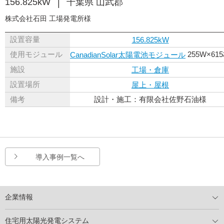
156.825kW
千葉県 山武郡
株式会社石田 工場発電所様
設置容量
156.825kW
使用モジュール
255W×61
CanadianSolar太陽電池モジュール
施設
工場・倉庫
設置場所
屋上・屋根
備考
設計・施工：有限会社佐野石油様
導入事例一覧へ
企業情報
トップメッセージ
太陽光発電には何ができるのか？
XSOLの使命・経営理念
事業内容
会社概要
事業所
XSOLとSDGs
社会活動
メディア掲載情報
住宅用太陽光発電システム