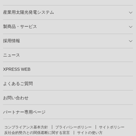
住宅用太陽光発電とは
電気料金切り替えプラン
停電レス・救
停電レス・救シミュレーター
導入の流れ
パートナー募集
産業用太陽光発電システム
導入の流れ
自家消費型太陽光発電システム
太陽光発電所用地募集
展示会情報
パートナー募集
製商品・サービス
製商品ラインアップ
メンテナンスサービス
XSOL保証制度
導入事例
採用情報
仕事を知る
社員インタビュー
ニュース
XPRESS WEB
よくあるご質問
お問い合わせ
パートナー専用ページ
コンプライアンス基本方針
プライバシーポリシー
サイトポリシー
反社会的勢力との関係遮断に関する宣言
サイトの使い方