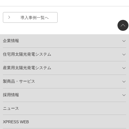
導入事例一覧へ
企業情報
トップメッセージ
太陽光発電には何ができるのか？
XSOLの使命・経営理念
事業内容
会社概要
事業所
XSOLとSDGs
社会活動
メディア掲載情報
住宅用太陽光発電システム
住宅用太陽光発電とは
電気料金切り替えプラン
停電レス・救
停電レス・救シミュレーター
導入の流れ
パートナー募集
産業用太陽光発電システム
導入の流れ
自家消費型太陽光発電システム
太陽光発電所用地募集
展示会情報
パートナー募集
製商品・サービス
製商品ラインアップ
メンテナンスサービス
XSOL保証制度
導入事例
採用情報
仕事を知る
社員インタビュー
ニュース
XPRESS WEB