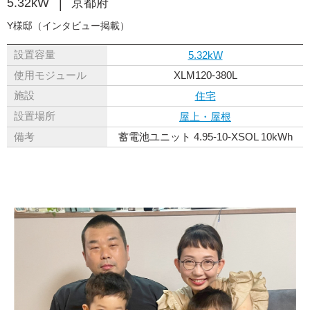
5.32kW
京都府
Y様邸（インタビュー掲載）
設置容量
5.32kW
使用モジュール
XLM120-380L
施設
住宅
設置場所
屋上・屋根
備考
蓄電池ユニット 4.95-10-XSOL 10kWh