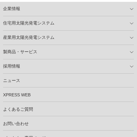
企業情報
トップメッセージ
太陽光発電には何ができるのか？
XSOLの使命・経営理念
事業内容
会社概要
事業所
XSOLとSDGs
社会活動
メディア掲載情報
住宅用太陽光発電システム
住宅用太陽光発電とは
電気料金切り替えプラン
停電レス・救
停電レス・救シミュレーター
導入の流れ
パートナー募集
産業用太陽光発電システム
導入の流れ
自家消費型太陽光発電システム
太陽光発電所用地募集
展示会情報
パートナー募集
製商品・サービス
製商品ラインアップ
メンテナンスサービス
XSOL保証制度
導入事例
採用情報
仕事を知る
社員インタビュー
ニュース
XPRESS WEB
よくあるご質問
お問い合わせ