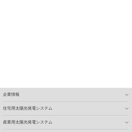
企業情報
トップメッセージ
太陽光発電には何ができるのか？
XSOLの使命・経営理念
事業内容
会社概要
事業所
XSOLとSDGs
社会活動
メディア掲載情報
住宅用太陽光発電システム
住宅用太陽光発電とは
電気料金切り替えプラン
停電レス・救
停電レス・救シミュレーター
導入の流れ
パートナー募集
産業用太陽光発電システム
導入の流れ
自家消費型太陽光発電システム
太陽光発電所用地募集
展示会情報
パートナー募集