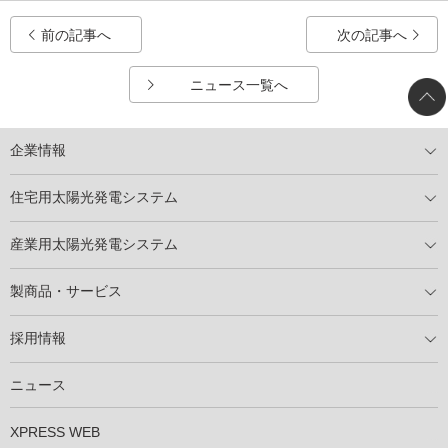
前の記事へ
次の記事へ
ニュース一覧へ
企業情報
トップメッセージ
太陽光発電には何ができるのか？
XSOLの使命・経営理念
事業内容
会社概要
事業所
XSOLとSDGs
社会活動
メディア掲載情報
住宅用太陽光発電システム
住宅用太陽光発電とは
電気料金切り替えプラン
停電レス・救
停電レス・救シミュレーター
導入の流れ
パートナー募集
産業用太陽光発電システム
導入の流れ
自家消費型太陽光発電システム
太陽光発電所用地募集
展示会情報
パートナー募集
製商品・サービス
製商品ラインアップ
メンテナンスサービス
XSOL保証制度
導入事例
採用情報
仕事を知る
社員インタビュー
ニュース
XPRESS WEB