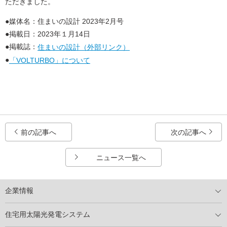
ただきました。
●媒体名：住まいの設計 2023年2月号
●
掲載日：2023年１月14日
●掲載誌：
住まいの設計（外部リンク）
●
「VOLTURBO」について
前の記事へ
次の記事へ
ニュース一覧へ
企業情報
トップメッセージ
太陽光発電には何ができるのか？
XSOLの使命・経営理念
事業内容
会社概要
事業所
XSOLとSDGs
社会活動
メディア掲載情報
住宅用太陽光発電システム