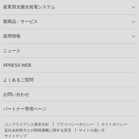
住宅用太陽光発電とは
電気料金切り替えプラン
停電レス・救
停電レス・救シミュレーター
導入の流れ
パートナー募集
産業用太陽光発電システム
導入の流れ
自家消費型太陽光発電システム
太陽光発電所用地募集
展示会情報
パートナー募集
製商品・サービス
製商品ラインアップ
メンテナンスサービス
XSOL保証制度
導入事例
採用情報
仕事を知る
社員インタビュー
ニュース
XPRESS WEB
よくあるご質問
お問い合わせ
パートナー専用ページ
コンプライアンス基本方針
プライバシーポリシー
サイトポリシー
反社会的勢力との関係遮断に関する宣言
サイトの使い方
サイトマップ