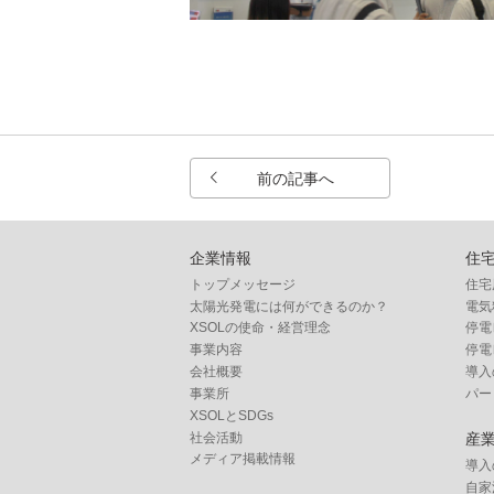
前の記事へ
企業情報
住
トップメッセージ
住宅
太陽光発電には何ができるのか？
電気
XSOLの使命・経営理念
停電
事業内容
停電
会社概要
導入
事業所
パー
XSOLとSDGs
社会活動
産
メディア掲載情報
導入
自家