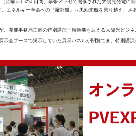
（金曜日）の3 日間、幕張メッセで開催された太陽光発電に関する総
す、エネルギー革命への『羅針盤』～黒船来航を乗り越え、さ
が、開催事務局主催の
特別講演「転換期を迎える太陽光ビジネ
展示会ブースで掲示していた展示パネルが閲覧でき、特別講演
。