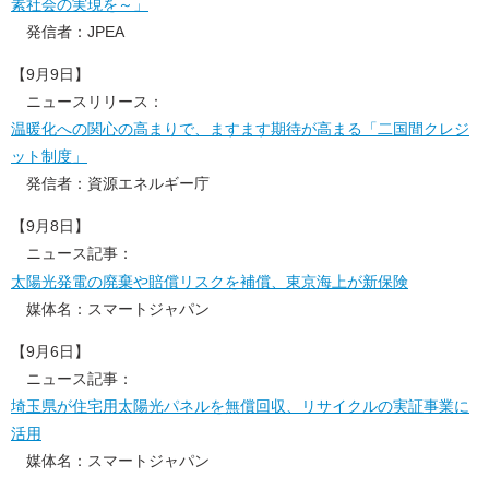
素社会の実現を～」
発信者：JPEA
【9月9日】
ニュースリリース：
温暖化への関心の高まりで、ますます期待が高まる「二国間クレジ
ット制度」
発信者：資源エネルギー庁
【9月8日】
ニュース記事：
太陽光発電の廃棄や賠償リスクを補償、東京海上が新保険
媒体名：スマートジャパン
【9月6日】
ニュース記事：
埼玉県が住宅用太陽光パネルを無償回収、リサイクルの実証事業に
活用
媒体名：スマートジャパン