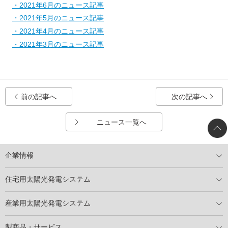
・2021年6月のニュース記事
・2021年5月のニュース記事
・2021年4月のニュース記事
・2021年3月のニュース記事
前の記事へ
次の記事へ
ニュース一覧へ
企業情報
トップメッセージ
太陽光発電には何ができるのか？
XSOLの使命・経営理念
事業内容
会社概要
事業所
XSOLとSDGs
社会活動
メディア掲載情報
住宅用太陽光発電システム
住宅用太陽光発電とは
電気料金切り替えプラン
停電レス・救
停電レス・救シミュレーター
導入の流れ
パートナー募集
産業用太陽光発電システム
導入の流れ
自家消費型太陽光発電システム
太陽光発電所用地募集
展示会情報
パートナー募集
製商品・サービス