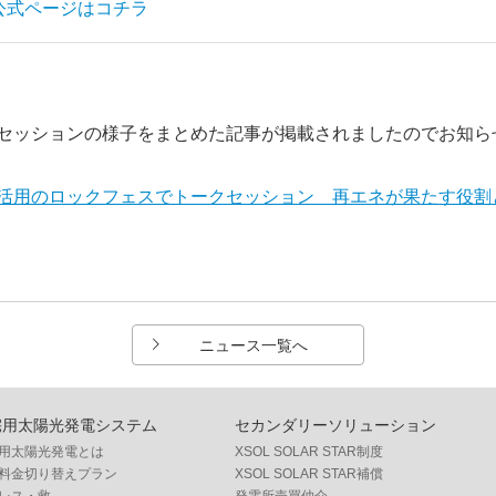
21」公式ページはコチラ
セッションの様子をまとめた記事が掲載されましたのでお知ら
活用のロックフェスでトークセッション 再エネが果たす役割
ニュース一覧へ
宅用太陽光発電システム
セカンダリーソリューション
用太陽光発電とは
XSOL SOLAR STAR制度
料金切り替えプラン
XSOL SOLAR STAR補償
レス・救
発電所売買仲介