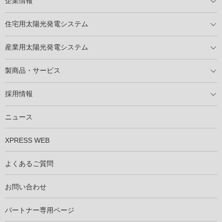
企業情報
トップメッセージ
太陽光発電には何ができるのか？
XSOLの使命・経営理念
事業内容
会社概要
事業所
XSOLとSDGs
社会活動
メディア掲載情報
住宅用太陽光発電システム
住宅用太陽光発電とは
電気料金切り替えプラン
停電レス・救
停電レス・救シミュレーター
導入の流れ
パートナー募集
産業用太陽光発電システム
導入の流れ
自家消費型太陽光発電システム
太陽光発電所用地募集
展示会情報
パートナー募集
製商品・サービス
製商品ラインアップ
メンテナンスサービス
XSOL保証制度
導入事例
採用情報
仕事を知る
社員インタビュー
ニュース
XPRESS WEB
よくあるご質問
お問い合わせ
パートナー専用ページ