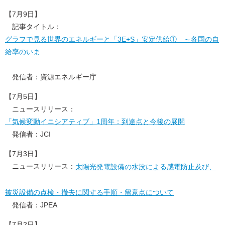
【7月9日】
記事タイトル：
グラフで見る世界のエネルギーと「3E+S」安定供給① ～各国の自
給率のいま
発信者：資源エネルギー庁
【7月5日】
ニュースリリース：
「気候変動イニシアティブ」1周年：到達点と今後の展開
発信者：JCI
【7月3日】
ニュースリリース：
太陽光発電設備の水没による感電防止及び、
被災設備の点検・撤去に関する手順・留意点について
発信者：JPEA
【7月2日】