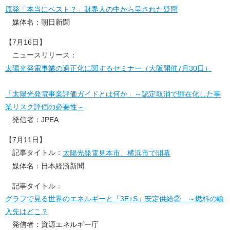
原発「本当にベスト？」財界人の中から呈された疑問
媒体名：朝日新聞
【7月16日】
ニュースリリース：
太陽光発電事業の適正化に関するセミナー（大阪開催7月30日）
「太陽光発電事業評価ガイドとは何か」～認定取消で顕在化した事
業リスク評価の必要性～
発信者：JPEA
【7月11日】
記事タイトル：
太陽光発電見本市、横浜市で開幕
媒体名：日本経済新聞
記事タイトル：
グラフで見る世界のエネルギーと「3E+S」安定供給② ～燃料の輸
入先はどこ？
発信者：資源エネルギー庁