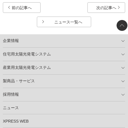
前の記事へ
次の記事へ
ニュース一覧へ
企業情報
トップメッセージ
太陽光発電には何ができるのか？
XSOLの使命・経営理念
事業内容
会社概要
事業所
XSOLとSDGs
社会活動
メディア掲載情報
住宅用太陽光発電システム
住宅用太陽光発電とは
電気料金切り替えプラン
停電レス・救
停電レス・救シミュレーター
導入の流れ
パートナー募集
産業用太陽光発電システム
導入の流れ
自家消費型太陽光発電システム
太陽光発電所用地募集
展示会情報
パートナー募集
製商品・サービス
製商品ラインアップ
メンテナンスサービス
XSOL保証制度
導入事例
採用情報
仕事を知る
社員インタビュー
ニュース
XPRESS WEB