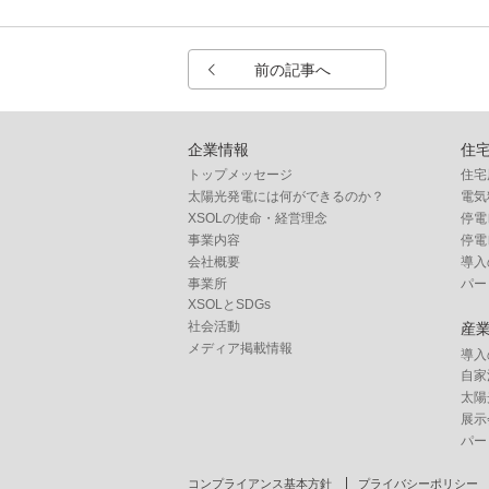
前の記事へ
企業情報
住
トップメッセージ
住宅
太陽光発電には何ができるのか？
電気
XSOLの使命・経営理念
停電
事業内容
停電
会社概要
導入
事業所
パー
XSOLとSDGs
社会活動
産
メディア掲載情報
導入
自家
太陽
展示
パー
コンプライアンス基本方針
プライバシーポリシー