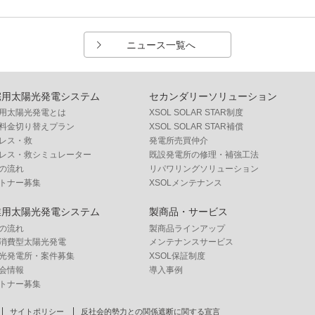
ニュース一覧へ
宅用太陽光発電システム
セカンダリーソリューション
用太陽光発電とは
XSOL SOLAR STAR制度
料金切り替えプラン
XSOL SOLAR STAR補償
レス・救
発電所売買仲介
レス・救シミュレーター
既設発電所の修理・補強工法
の流れ
リパワリングソリューション
トナー募集
XSOLメンテナンス
業用太陽光発電システム
製商品・サービス
の流れ
製商品ラインアップ
消費型太陽光発電
メンテナンスサービス
光発電所・案件募集
XSOL保証制度
会情報
導入事例
トナー募集
サイトポリシー
反社会的勢力との関係遮断に関する宣言