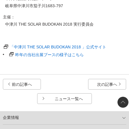
岐阜県中津川市茄子川1683-797
主催：
中津川 THE SOLAR BUDOKAN 2018 実行委員会
「中津川 THE SOLAR BUDOKAN 2018 」公式サイト
昨年の当社出展ブースの様子はこちら
前の記事へ
次の記事へ
ニュース一覧へ
企業情報
トップメッセージ
太陽光発電には何ができるのか？
XSOLの使命・経営理念
事業内容
会社概要
事業所
XSOLとSDGs
社会活動
メディア掲載情報