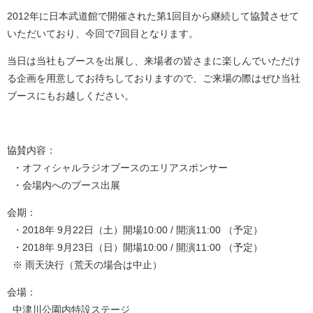
2012年に日本武道館で開催された第
1
回目から継続して協賛させて
いただいており、今回で
7
回目となります。
当日は当社もブースを出展し、来場者の皆さまに楽しんでいただけ
る企画を用意してお待ちしておりますので、ご来場の際はぜひ当社
ブースにもお越しください。
協賛内容：
・オフィシャルラジオブースのエリアスポンサー
・会場内へのブース出展
会期：
・
2018
年
9
月
22
日（土）開場
10:00 /
開演
11:00
（予定）
・
2018
年
9
月
23
日（日）開場
10:00 /
開演
11:00
（予定）
※ 雨天決行（荒天の場合は中止）
会場：
中津川公園内特設ステージ