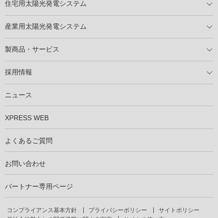
住宅用太陽光発電システム
住宅用太陽光発電とは
電気料金切り替えプラン
停電レス・救
停電レス・救シミュレーター
導入の流れ
パートナー募集
産業用太陽光発電システム
導入の流れ
自家消費型太陽光発電システム
太陽光発電所用地募集
展示会情報
パートナー募集
製商品・サービス
製商品ラインアップ
メンテナンスサービス
XSOL保証制度
導入事例
採用情報
仕事を知る
社員インタビュー
ニュース
XPRESS WEB
よくあるご質問
お問い合わせ
パートナー専用ページ
コンプライアンス基本方針
プライバシーポリシー
サイトポリシー