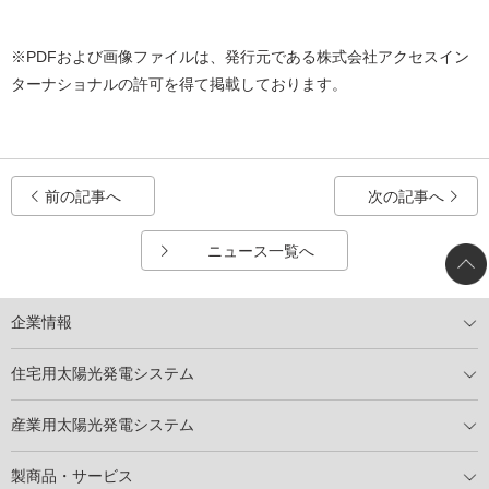
※PDFおよび画像ファイルは、発行元である株式会社アクセスイン
ターナショナルの許可を得て掲載しております。
前の記事へ
次の記事へ
ニュース一覧へ
企業情報
トップメッセージ
太陽光発電には何ができるのか？
XSOLの使命・経営理念
事業内容
会社概要
事業所
XSOLとSDGs
社会活動
メディア掲載情報
住宅用太陽光発電システム
住宅用太陽光発電とは
電気料金切り替えプラン
停電レス・救
停電レス・救シミュレーター
導入の流れ
パートナー募集
産業用太陽光発電システム
導入の流れ
自家消費型太陽光発電システム
太陽光発電所用地募集
展示会情報
パートナー募集
製商品・サービス