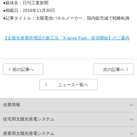
●媒体名：日刊工業新聞
●掲載日：2016年11月30日
●記事タイトル：太陽電池パネルメーカー、国内販売減で戦略転換
【太陽光発電所増設の新工法「X-large Fast」提供開始】のご案内
前の記事へ
次の記事へ
ニュース一覧へ
企業情報
トップメッセージ
太陽光発電には何ができるのか？
XSOLの使命・経営理念
事業内容
会社概要
事業所
XSOLとSDGs
社会活動
メディア掲載情報
住宅用太陽光発電システム
住宅用太陽光発電とは
電気料金切り替えプラン
停電レス・救
停電レス・救シミュレーター
導入の流れ
パートナー募集
産業用太陽光発電システム