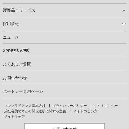
導入の流れ
自家消費型太陽光発電システム
太陽光発電所用地募集
展示会情報
パートナー募集
製商品・サービス
製商品ラインアップ
メンテナンスサービス
XSOL保証制度
導入事例
採用情報
仕事を知る
社員インタビュー
ニュース
XPRESS WEB
よくあるご質問
お問い合わせ
パートナー専用ページ
コンプライアンス基本方針
プライバシーポリシー
サイトポリシー
反社会的勢力との関係遮断に関する宣言
サイトの使い方
サイトマップ
お問い合わせ