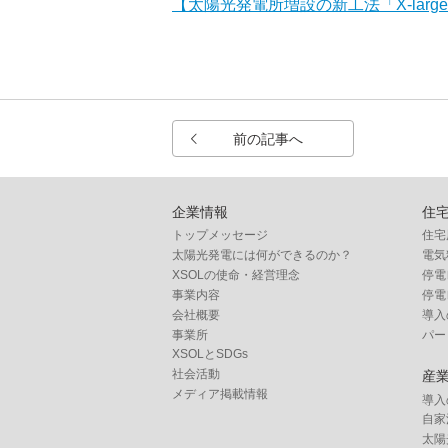
【太陽光発電所増設の新工法「X-large
前の記事へ
企業情報
住
トップメッセージ
住宅
太陽光発電には何ができるのか？
電気
XSOLの使命・経営理念
停電
事業内容
停電
会社概要
導入
事業所
パー
XSOLとSDGs
社会活動
産
メディア掲載情報
導入
自家
太陽