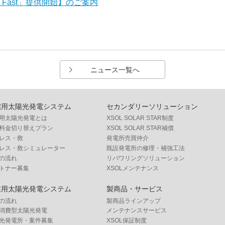
 Fast」提供開始】のご案内
ニュース一覧へ
宅用太陽光発電システム
セカンダリーソリューション
用太陽光発電とは
XSOL SOLAR STAR制度
料金切り替えプラン
XSOL SOLAR STAR補償
レス・救
発電所売買仲介
レス・救シミュレーター
既設発電所の修理・補強工法
の流れ
リパワリングソリューション
トナー募集
XSOLメンテナンス
業用太陽光発電システム
製商品・サービス
の流れ
製商品ラインアップ
消費型太陽光発電
メンテナンスサービス
光発電所・案件募集
XSOL保証制度