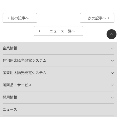
前の記事へ
次の記事へ
ニュース一覧へ
企業情報
トップメッセージ
太陽光発電には何ができるのか？
XSOLの使命・経営理念
事業内容
会社概要
事業所
XSOLとSDGs
社会活動
メディア掲載情報
住宅用太陽光発電システム
住宅用太陽光発電とは
電気料金切り替えプラン
停電レス・救
停電レス・救シミュレーター
導入の流れ
パートナー募集
産業用太陽光発電システム
導入の流れ
自家消費型太陽光発電システム
太陽光発電所用地募集
展示会情報
パートナー募集
製商品・サービス
製商品ラインアップ
メンテナンスサービス
XSOL保証制度
導入事例
採用情報
仕事を知る
社員インタビュー
ニュース