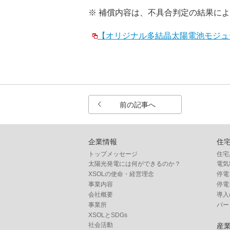
※ 補償内容は、不具合判定の結果に
【オリジナル多結晶太陽電池モジュール
前の記事へ
企業情報
住
トップメッセージ
住宅
太陽光発電には何ができるのか？
電気
XSOLの使命・経営理念
停電
事業内容
停電
会社概要
導入
事業所
パー
XSOLとSDGs
社会活動
産