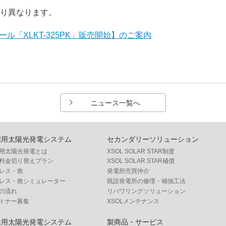
より異なります。
「XLKT-325PK」販売開始】のご案内
ニュース一覧へ
宅用太陽光発電システム
セカンダリーソリューション
用太陽光発電とは
XSOL SOLAR STAR制度
料金切り替えプラン
XSOL SOLAR STAR補償
レス・救
発電所売買仲介
レス・救シミュレーター
既設発電所の修理・補強工法
の流れ
リパワリングソリューション
トナー募集
XSOLメンテナンス
業用太陽光発電システム
製商品・サービス