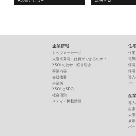
Aの違いとは～
証明する？
企業情報
住
トップメッセージ
住宅
太陽光発電には何ができるのか？
電気
XSOLの使命・経営理念
停電
事業内容
停電
会社概要
導入
事業所
パー
XSOLとSDGs
社会活動
産
メディア掲載情報
導入
自家
太陽
展示
パー