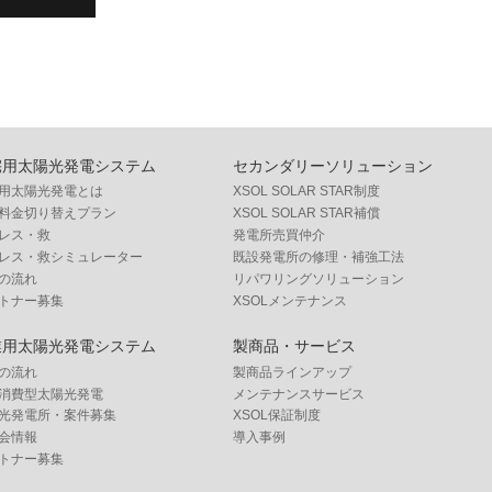
宅用太陽光発電システム
セカンダリーソリューション
用太陽光発電とは
XSOL SOLAR STAR制度
料金切り替えプラン
XSOL SOLAR STAR補償
レス・救
発電所売買仲介
レス・救シミュレーター
既設発電所の修理・補強工法
の流れ
リパワリングソリューション
トナー募集
XSOLメンテナンス
業用太陽光発電システム
製商品・サービス
の流れ
製商品ラインアップ
消費型太陽光発電
メンテナンスサービス
光発電所・案件募集
XSOL保証制度
会情報
導入事例
トナー募集